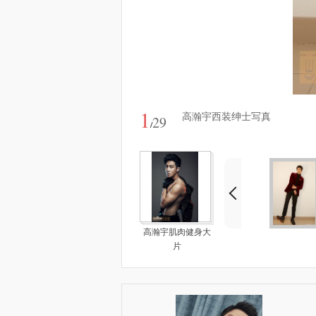
1
高瀚宇西装绅士写真
29
/
高瀚宇肌肉健身大
片