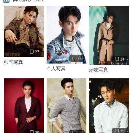
27
27
34
帅气写真
个人写真
杂志写真
25
20