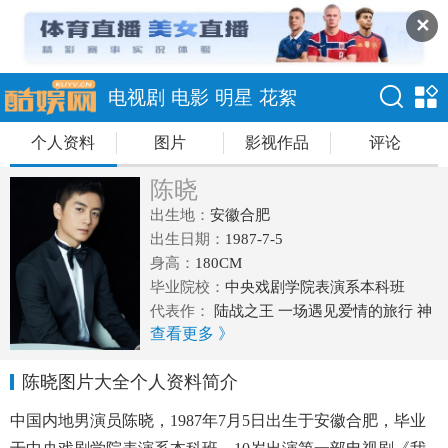
✕
电视剧
电影
明星
花絮
个人资料
图片
影视作品
评论
陈晓
出生地：
安徽合肥
出生日期：
1987-7-5
身高：
180CM
毕业院校：
中央戏剧学院表演系本科班
代表作：
陆战之王 一场遇见爱情的旅行 神
查看更多 》
雕侠侣 睡在我上铺的兄弟 宫锁沉香 五鼠闹
东 京陆贞传奇
陈晓图片大全个人资料简介
中国内地男演员陈晓，1987年7月5日出生于安徽合肥，毕业