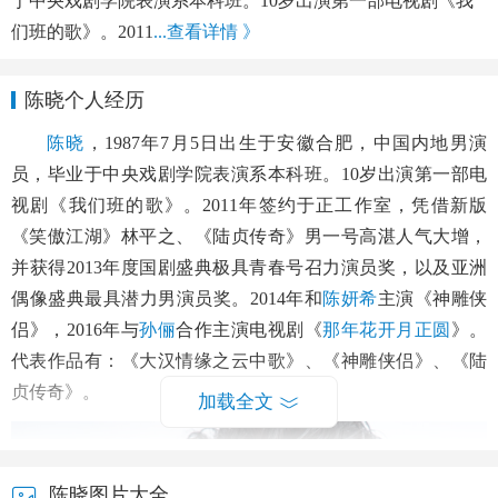
于中央戏剧学院表演系本科班。10岁出演第一部电视剧《我
们班的歌》。2011
...查看详情 》
陈晓个人经历
陈晓
，1987年7月5日出生于安徽合肥，中国内地男演
员，毕业于中央戏剧学院表演系本科班。10岁出演第一部电
视剧《我们班的歌》。2011年签约于正工作室，凭借新版
《笑傲江湖》林平之、《陆贞传奇》男一号高湛人气大增，
并获得2013年度国剧盛典极具青春号召力演员奖，以及亚洲
偶像盛典最具潜力男演员奖。2014年和
陈妍希
主演《神雕侠
侣》，2016年与
孙俪
合作主演电视剧《
那年花开月正圆
》。
代表作品有：《大汉情缘之云中歌》、《神雕侠侣》、《陆
贞传奇》。
加载全文
陈晓图片大全