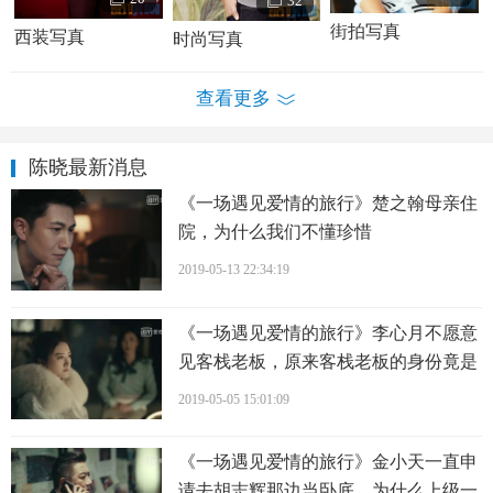
32
街拍写真
西装写真
时尚写真
查看更多
陈晓个人经历及家庭背景介绍 陈晓个人资料简介
陈晓最新消息
陈晓家庭背景
：陈晓出生于安徽一个公务员家庭，因为
凌晨出生，家人取名晓字，除了破晓之意，更希望他晓之以
《一场遇见爱情的旅行》楚之翰母亲住
理，做一个安静乖巧的孩子。10岁那年，正在书法班练字的
院，为什么我们不懂珍惜
陈晓被导演选中，出演了人生第一部电视剧《我们班的
2019-05-13 22:34:19
歌》。当时，陈晓在里面扮演可爱小男孩孙东。
《一场遇见爱情的旅行》李心月不愿意
陈晓情感经历
：2014年陈晓和陈妍希因主演《神雕侠
见客栈老板，原来客栈老板的身份竟是
侣》结情，2015年8月27日公布恋情。2016年7月5日，陈晓与
她
陈妍希在安徽合肥领证登记结婚；7月19日，陈晓与陈妍希在
2019-05-05 15:01:09
北京举办婚礼。2016年12月20日，陈晓与陈妍希公布喜讯，
确认生子。
《一场遇见爱情的旅行》金小天一直申
请去胡志辉那边当卧底，为什么上级一