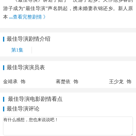
游子成为“最佳导演”声名鹊起，携未婚妻衣锦还乡。新人原
本
...
查看完整剧情 》
最佳导演剧情介绍
第1集
最佳导演演员表
章章
珊妮
章爸
金靖承
饰
蒋楚依
饰
王少龙
饰
最佳导演电影剧情看点
最佳导演评论