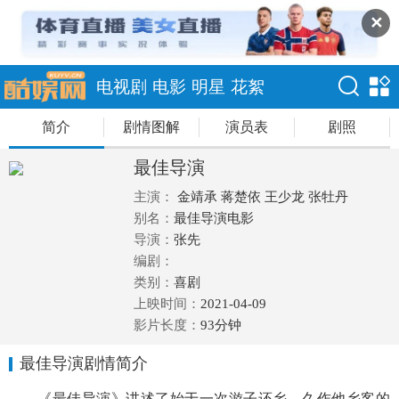
✕
电视剧
电影
明星
花絮
简介
剧情图解
演员表
剧照
最佳导演
主演：
金靖承
蒋楚依
王少龙
张牡丹
别名：
最佳导演电影
导演：
张先
编剧：
类别：
喜剧
上映时间：
2021-04-09
影片长度：
93分钟
最佳导演剧情简介
《最佳导演》讲述了始于一次游子还乡。久作他乡客的