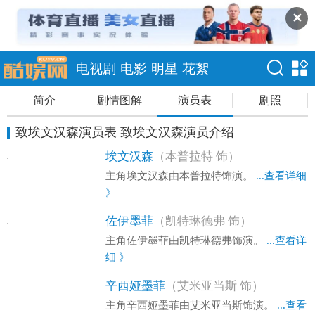
✕
电视剧
电影
明星
花絮
简介
剧情图解
演员表
剧照
致埃文汉森演员表 致埃文汉森演员介绍
埃文汉森
（本普拉特 饰）
主角埃文汉森由本普拉特饰演。
...查看详细
》
佐伊墨菲
（凯特琳德弗 饰）
主角佐伊墨菲由凯特琳德弗饰演。
...查看详
细 》
辛西娅墨菲
（艾米亚当斯 饰）
主角辛西娅墨菲由艾米亚当斯饰演。
...查看