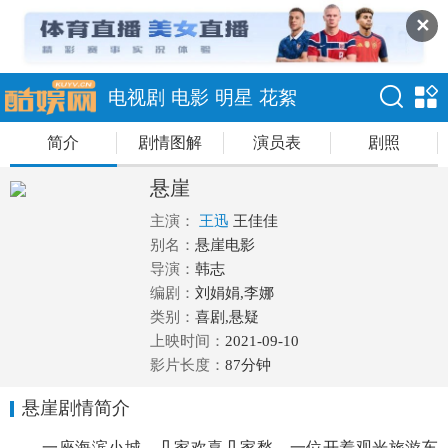
✕
电视剧
电影
明星
花絮
简介
剧情图解
演员表
剧照
悬崖
主演：
王迅
王佳佳
别名：
悬崖电影
导演：
韩志
编剧：
刘娟娟,李娜
类别：
喜剧,悬疑
上映时间：
2021-09-10
影片长度：
87分钟
悬崖剧情简介
一座海滨小城，几家欢喜几家愁，一位开着观光旅游车