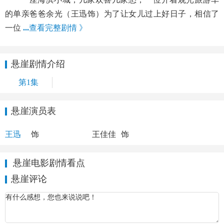
的单亲爸爸余光（王迅饰）为了让女儿过上好日子，相信了
一位
...
查看完整剧情 》
悬崖剧情介绍
第1集
悬崖演员表
余光
简如月
王迅
饰
王佳佳
饰
悬崖电影剧情看点
悬崖评论