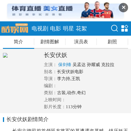
✕
电视剧
电影
明星
花絮
简介
剧情图解
演员表
剧照
长安伏妖
主演：
保剑锋
吴孟达
孙耀威
克拉拉
别名：
长安伏妖电影
导演：
李力持,王凯
编剧：
类别：
古装,动作,奇幻
上映时间：
影片长度：
113分钟
长安伏妖剧情简介
长安六骑司前首领延东将军的墓遭遇盗墓贼，镇压妖王