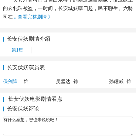
的玄牝珠被盗，一时间，长安城妖孽四起，民不聊生。六骑
司在
...
查看完整剧情 》
长安伏妖剧情介绍
第1集
长安伏妖演员表
李长安
马三
俊臣
保剑锋
饰
吴孟达
饰
孙耀威
饰
长安伏妖电影剧情看点
长安伏妖评论