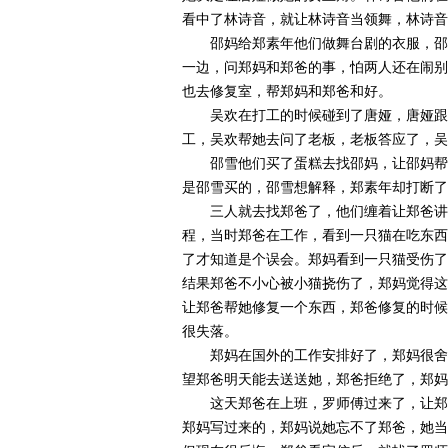
看中了林诗音，就让林诗音当领舞，林诗音
邵妈给郑素年他们做舞台剧的衣服，邵
一边，问郑妈和郑爸的事，怕两人还在闹别
也去修复室，帮郑妈和郑爸和好。
吴欢在打工的时候碰到了唐娅，唐娅跟
工，吴欢帮她去问了老板，老板答应了，吴
邵雪他们买了蛋糕去找邵妈，让邵妈帮
是邵雪买的，邵雪想解释，郑素年却打断了
三人就去找郑爸了，他们缠着让郑爸讲
程，当时郑爸在工作，看到一只猫在吃东西
了才知道是个误会。郑妈看到一只猫受伤了
结果郑爸不小心被小猫挠伤了，郑妈觉得这
让郑爸帮她修复一个东西，郑爸修复的时候
很失落。
郑妈在国外的工作安排好了，郑妈很舍
望郑爸明天能去送送她，郑爸拒绝了，郑妈
这天郑爸在上班，罗师傅过来了，让郑
郑妈写过来的，郑妈说她忘不了郑爸，她当