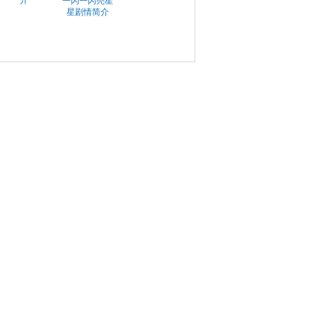
介
一闪一闪亮星
星剧情简介