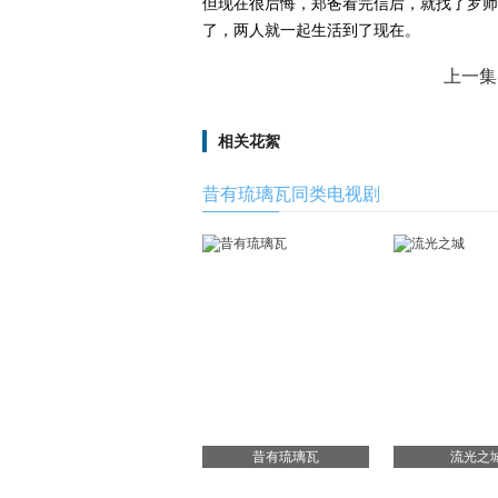
但现在很后悔，郑爸看完信后，就找了罗师
了，两人就一起生活到了现在。
上一集
相关花絮
昔有琉璃瓦同类电视剧
昔有琉璃瓦
流光之