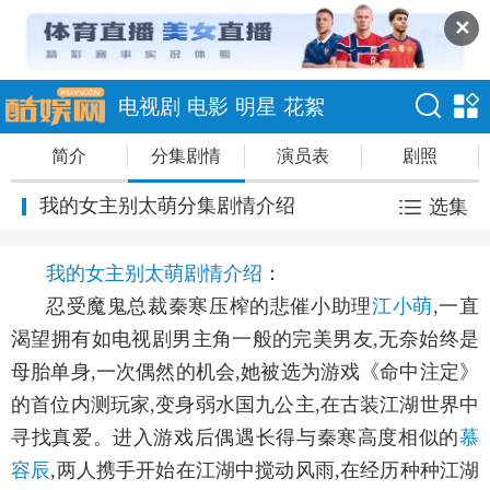
✕
电视剧
电影
明星
花絮
简介
分集剧情
演员表
剧照
我的女主别太萌分集剧情介绍
选集
我的女主别太萌剧情介绍
：
忍受魔鬼总裁秦寒压榨的悲催小助理
江小萌
,一直
渴望拥有如电视剧男主角一般的完美男友,无奈始终是
母胎单身,一次偶然的机会,她被选为游戏《命中注定》
的首位内测玩家,变身弱水国九公主,在古装江湖世界中
寻找真爱。进入游戏后偶遇长得与秦寒高度相似的
慕
容辰
,两人携手开始在江湖中搅动风雨,在经历种种江湖