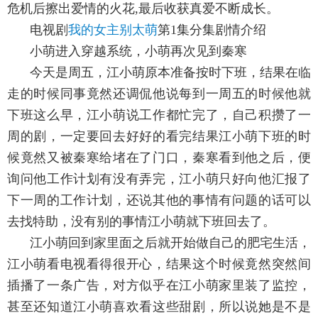
危机后擦出爱情的火花,最后收获真爱不断成长。
电视剧
我的女主别太萌
第1集分集剧情介绍
小萌进入穿越系统，小萌再次见到秦寒
今天是周五，江小萌原本准备按时下班，结果在临
走的时候同事竟然还调侃他说每到一周五的时候他就
下班这么早，江小萌说工作都忙完了，自己积攒了一
周的剧，一定要回去好好的看完结果江小萌下班的时
候竟然又被秦寒给堵在了门口，秦寒看到他之后，便
询问他工作计划有没有弄完，江小萌只好向他汇报了
下一周的工作计划，还说其他的事情有问题的话可以
去找特助，没有别的事情江小萌就下班回去了。
江小萌回到家里面之后就开始做自己的肥宅生活，
江小萌看电视看得很开心，结果这个时候竟然突然间
插播了一条广告，对方似乎在江小萌家里装了监控，
甚至还知道江小萌喜欢看这些甜剧，所以说她是不是