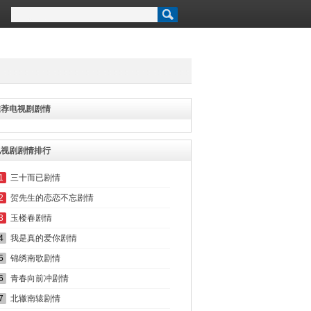
推荐电视剧剧情
电视剧剧情排行
1
三十而已剧情
2
贺先生的恋恋不忘剧情
3
玉楼春剧情
4
我是真的爱你剧情
5
锦绣南歌剧情
6
青春向前冲剧情
7
北辙南辕剧情