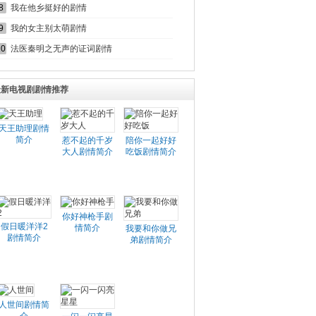
8
我在他乡挺好的剧情
9
我的女主别太萌剧情
10
法医秦明之无声的证词剧情
最新电视剧剧情推荐
天王助理剧情
简介
惹不起的千岁
陪你一起好好
大人剧情简介
吃饭剧情简介
你好神枪手剧
假日暖洋洋2
情简介
我要和你做兄
剧情简介
弟剧情简介
人世间剧情简