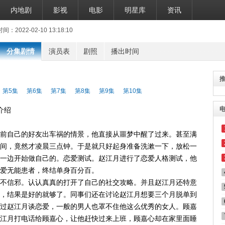
内地剧
影视
电影
明星库
资讯
2022-02-10 13:18:10
分集剧情
演员表
剧照
播出时间
第5集
第6集
第7集
第8集
第9集
第10集
介绍
前自己的好友出车祸的情景，他直接从噩梦中醒了过来。甚至满
间，竟然才凌晨三点钟。于是就只好起身准备洗漱一下，放松一
一边开始做自己的。恋爱测试。赵江月进行了恋爱人格测试，他
爱无能患者，终结单身百分百。
不信邪。认认真真的打开了自己的社交攻略。并且赵江月还特意
，结果是好的就够了。同事们还在讨论赵江月想要三个月脱单到
过赵江月谈恋爱，一般的男人也罩不住他这么优秀的女人。顾嘉
江月打电话给顾嘉心，让他赶快过来上班，顾嘉心却在家里面睡