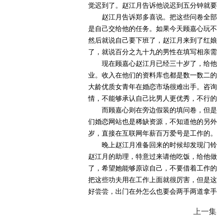
觉迟到了。赵江月告诉他说迟到五分钟就要
赵江月告诉郑多喜说。把这些问卷全部
是自己交给他的任务。如果今天顾嘉心玩不
然后就说自己要下班了，赵江月来到了红娘
了，就说百分之九十九的男性在填写相亲需
现在顾嘉心赵江月已经三十岁了，给他
业。收入在他们的资料库也都是数一数二的
大龄优质女青年在婚恋市场很难出手。咨询
情，不能够承认自己比男人更优秀，不行的
而顾嘉心则在旁边假装的填问卷，但是
们婚恋网站也是稀缺资源，不知道他的另外
岁，直接在互联网年薪百万爱号是工作的。
晚上赵江月准备回来的时候却发现门铃
赵江月的助理，特意过来请他吃饭，给他做
了，希望她能够原谅自己，不要借着工作的
把这些功夫用在工作上面就很厉害，但是这
好尝尝，出门在外怎么也要会两手两道拿手
上一集