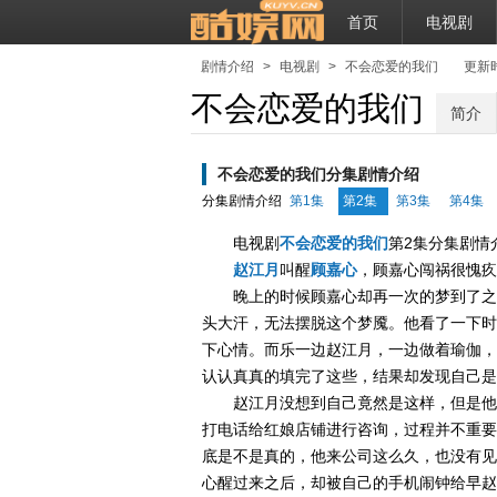
首页
电视剧
剧情介绍
>
电视剧
>
不会恋爱的我们
更新时间：
不会恋爱的我们
简介
不会恋爱的我们分集剧情介绍
分集剧情介绍
第1集
第2集
第3集
第4集
电视剧
不会恋爱的我们
第2集分集剧情
赵江月
叫醒
顾嘉心
，顾嘉心闯祸很愧疚
晚上的时候顾嘉心却再一次的梦到了之
头大汗，无法摆脱这个梦魇。他看了一下时
下心情。而乐一边赵江月，一边做着瑜伽，
认认真真的填完了这些，结果却发现自己是
赵江月没想到自己竟然是这样，但是他
打电话给红娘店铺进行咨询，过程并不重要
底是不是真的，他来公司这么久，也没有见
心醒过来之后，却被自己的手机闹钟给早赵