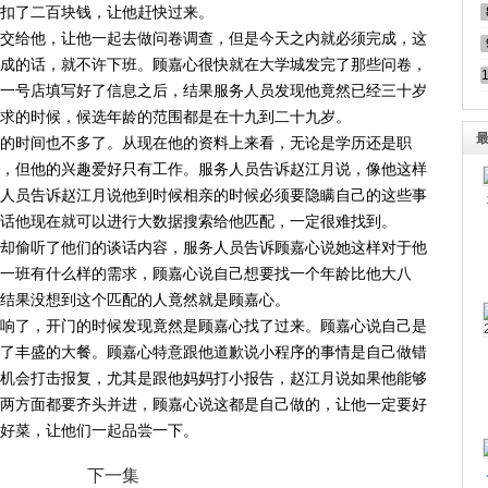
扣了二百块钱，让他赶快过来。
交给他，让他一起去做问卷调查，但是今天之内就必须完成，这
成的话，就不许下班。顾嘉心很快就在大学城发完了那些问卷，
一号店填写好了信息之后，结果服务人员发现他竟然已经三十岁
求的时候，候选年龄的范围都是在十九到二十九岁。
的时间也不多了。从现在他的资料上来看，无论是学历还是职
，但他的兴趣爱好只有工作。服务人员告诉赵江月说，像他这样
人员告诉赵江月说他到时候相亲的时候必须要隐瞒自己的这些事
话他现在就可以进行大数据搜索给他匹配，一定很难找到。
却偷听了他们的谈话内容，服务人员告诉顾嘉心说她这样对于他
一班有什么样的需求，顾嘉心说自己想要找一个年龄比他大八
结果没想到这个匹配的人竟然就是顾嘉心。
响了，开门的时候发现竟然是顾嘉心找了过来。顾嘉心说自己是
了丰盛的大餐。顾嘉心特意跟他道歉说小程序的事情是自己做错
机会打击报复，尤其是跟他妈妈打小报告，赵江月说如果他能够
两方面都要齐头并进，顾嘉心说这都是自己做的，让他一定要好
好菜，让他们一起品尝一下。
下一集