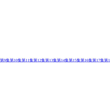
第9集
第10集
第11集
第12集
第13集
第14集
第15集
第16集
第17集
第1