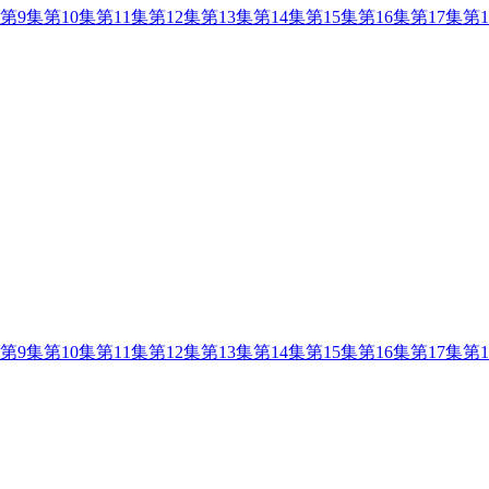
第9集
第10集
第11集
第12集
第13集
第14集
第15集
第16集
第17集
第1
第9集
第10集
第11集
第12集
第13集
第14集
第15集
第16集
第17集
第1