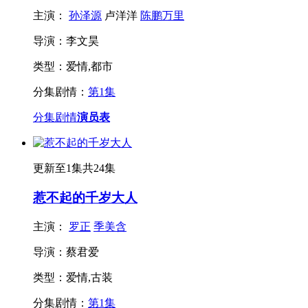
主演：
孙泽源
卢洋洋
陈鹏万里
导演：
李文昊
类型：爱情,都市
分集剧情：
第1集
分集剧情
演员表
更新至1集共24集
惹不起的千岁大人
主演：
罗正
季美含
导演：
蔡君爱
类型：爱情,古装
分集剧情：
第1集