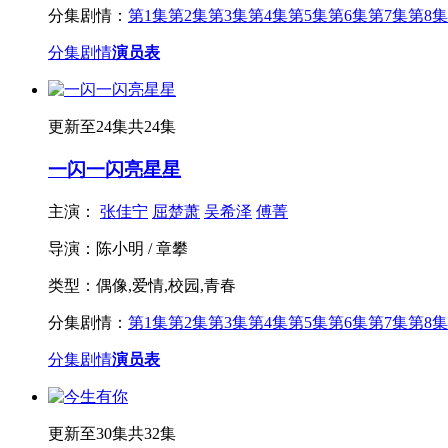
分集剧情：
第1集
第2集
第3集
第4集
第5集
第6集
第7集
第8集
分集剧情
演员表
更新至24集共24集
一闪一闪亮星星
主演：
张佳宁
屈楚萧
吴希泽
傅菁
导演：
陈小明 / 章攀
类型：偶像,爱情,校园,青春
分集剧情：
第1集
第2集
第3集
第4集
第5集
第6集
第7集
第8集
分集剧情
演员表
更新至30集共32集