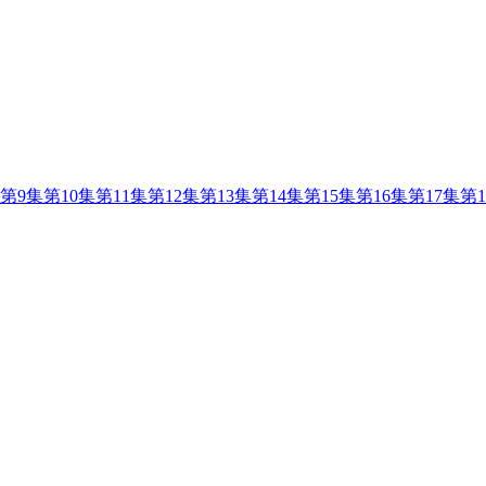
第9集
第10集
第11集
第12集
第13集
第14集
第15集
第16集
第17集
第1