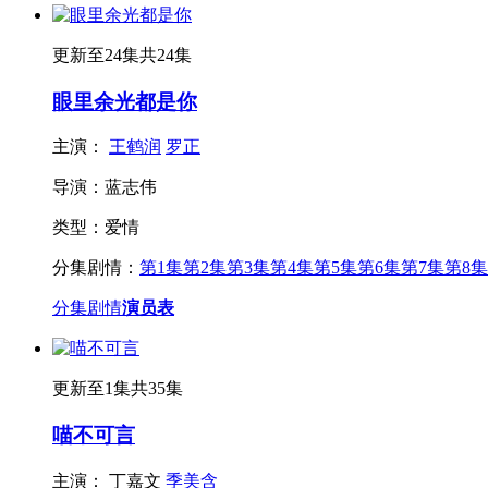
更新至24集共24集
眼里余光都是你
主演：
王鹤润
罗正
导演：
蓝志伟
类型：爱情
分集剧情：
第1集
第2集
第3集
第4集
第5集
第6集
第7集
第8集
分集剧情
演员表
更新至1集共35集
喵不可言
主演：
丁嘉文
季美含