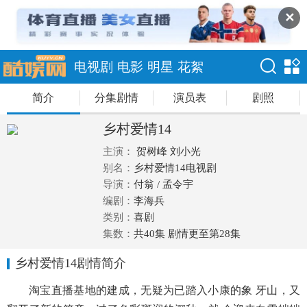
✕
电视剧
电影
明星
花絮
简介
分集剧情
演员表
剧照
乡村爱情14
主演：
贺树峰
刘小光
别名：
乡村爱情14电视剧
导演：
付翁 / 孟令宇
编剧：
李海兵
类别：
喜剧
集数：
共40集 剧情更至第28集
乡村爱情14剧情简介
淘宝直播基地的建成，无疑为已踏入小康的象 牙山，又