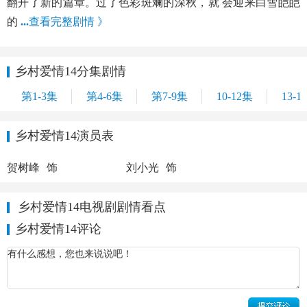
翻开了新的篇章。过了色彩斑斓的深秋，就 会迎来白雪皑皑
的
...
查看完整剧情 》
乡村爱情14分集剧情
第1-3集
第4-6集
第7-9集
10-12集
13-1
乡村爱情14演员表
刘能
赵四
贺树峰
饰
刘小光
饰
乡村爱情14电视剧剧情看点
乡村爱情14评论