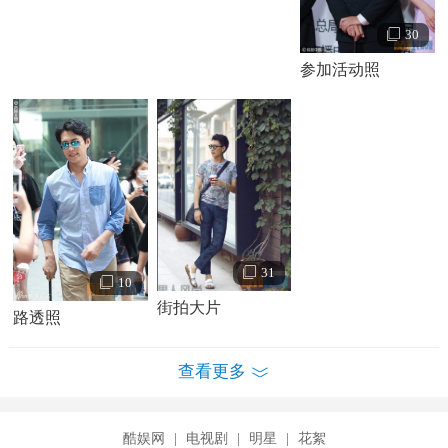
30
参加活动照
31
10
街拍大片
路透照
查看更多
酷娱网
|
电视剧
|
明星
|
花絮