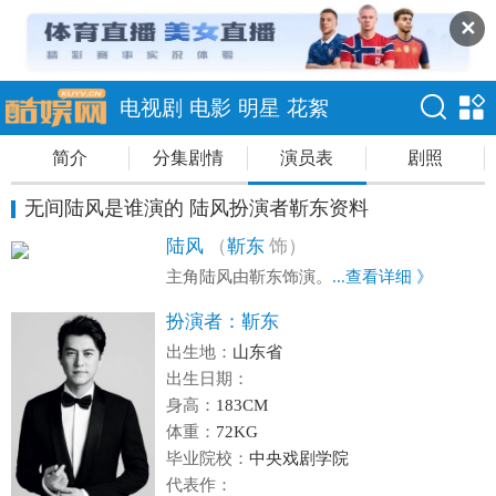
✕
电视剧
电影
明星
花絮
简介
分集剧情
演员表
剧照
无间陆风是谁演的 陆风扮演者靳东资料
陆风
（
靳东
饰）
主角陆风由靳东饰演。
...查看详细 》
扮演者：
靳东
出生地：
山东省
出生日期：
身高：
183CM
体重：
72KG
毕业院校：
中央戏剧学院
代表作：