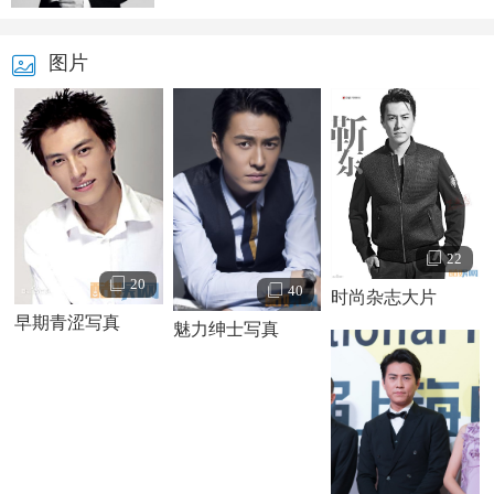
图片
22
20
40
时尚杂志大片
早期青涩写真
魅力绅士写真