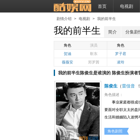
首页
电视剧
剧情介绍
>
电视剧
>
我的前半生
我的前半生
简介
分集剧
角色
演员
角色
贺涵
靳东
罗子君
薇薇安
郑罗茜
凌玲
我的前半生陈俊生是谁演的 陈俊生扮演者
陈俊生
（
雷佳音
角色描述：
事业家庭都很成
要面对全职太太的盘
生活和婚姻陷入迷惘
角色剧照