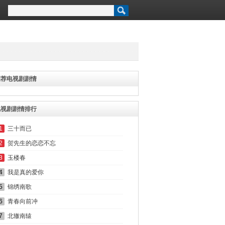
推荐电视剧剧情
电视剧剧情排行
1
三十而已
2
贺先生的恋恋不忘
3
玉楼春
4
我是真的爱你
5
锦绣南歌
6
青春向前冲
7
北辙南辕