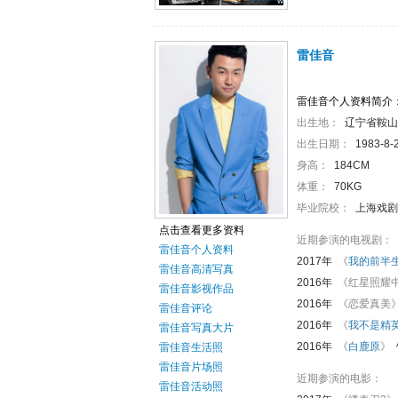
雷佳音
雷佳音个人资料简介
出生地：
辽宁省鞍山
出生日期：
1983-8-
身高：
184CM
体重：
70KG
毕业院校：
上海戏剧
点击查看更多资料
近期参演的电视剧：
雷佳音个人资料
2017年
《
我的前半
雷佳音高清写真
2016年
《红星照耀
雷佳音影视作品
2016年
《恋爱真美
雷佳音评论
2016年
《
我不是精
雷佳音写真大片
2016年
《
白鹿原
》
雷佳音生活照
雷佳音片场照
近期参演的电影：
雷佳音活动照