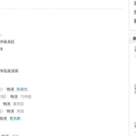
：
市铁东区
29
学院表演系
生
》
饰演
陈俊生
中国》
饰演
习仲勋
》
饰演
夏利宾
英
》
饰演
米阳
饰演
鹿兆鹏