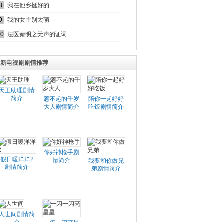
8
我在他乡挺好的
9
我的女主别太萌
10
法医秦明之无声的证词
最新电视剧剧情推荐
天王助理剧情
简介
惹不起的千岁
陪你一起好好
大人剧情简介
吃饭剧情简介
你好神枪手剧
假日暖洋洋2
情简介
我要和你做兄
剧情简介
弟剧情简介
人世间剧情简