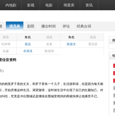
内地剧
影视
电影
明星库
资讯
情
演员表
剧照
播出时间
评论
经典台词
演员
角色
演员
角色
演员
马伊琍
唐晶
袁泉
陈俊生
雷佳音
吴越
卓渐清
陈道明
雷佳音资料
饰
）
功的精英罗子君的丈夫，和罗子君有一个儿子，生活很和谐，但是因为每天都
问，开始厌倦这种生活。渴望激情，这时候生活中出现了自己的红颜知己。对
与纠结，究竟是冲出围城还是继续在围城里维持的两难抉择让他痛苦不已。