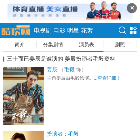
✕
电视剧
电影
明星
花絮
简介
分集剧情
演员表
剧照
三十而已姜辰是谁演的 姜辰扮演者毛毅资料
姜辰
（
毛毅
饰）
主角姜辰由毛毅饰演。
...查看详细 》
扮演者：
毛毅