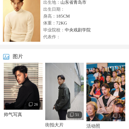
出生地：
山东省青岛市
出生日期：
身高：
185CM
体重：
72KG
毕业院校：
中央戏剧学院
代表作：
图片
26
帅气写真
51
5
街拍大片
活动照