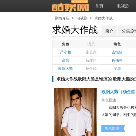
首页
电视剧
剧情介绍
>
电视剧
>
求婚大作战
求婚大作战
简介
分集剧
角色
演员
角色
严小赖
张艺兴
吉恬恬
高煅
吕炸炸
肖伟哲
欧阳大熊
杨金赐
罗虎
求婚大作战欧阳大熊是谁演的 欧阳大熊扮
欧阳大熊
（
杨金赐
角色描述：
欧阳大熊是小赖
大家的同学。剧中的
角色剧照