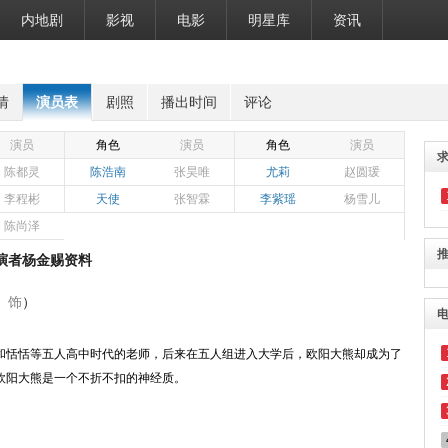
内地剧
影视
电影
明星库
资讯
情
演员表
剧照
播出时间
评论
演员
角色
演员
角色
演员
陈都灵
陈浩南
张昊唯
尤莉
赵圆瑗
李程彬
天使
张智霖
李紫瑶
杨雪儿
陈尚泽
演者杨金赐资料
饰
）
和恬恬等五人高中时代的老师，后来在五人组进入大学后，欧阳大熊却成为了
欧阳大熊是一个不折不扣的神经质。