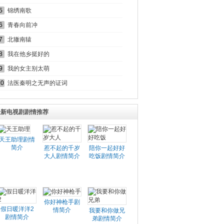
5
锦绣南歌
6
青春向前冲
7
北辙南辕
8
我在他乡挺好的
9
我的女主别太萌
10
法医秦明之无声的证词
最新电视剧剧情推荐
天王助理剧情
简介
惹不起的千岁
陪你一起好好
大人剧情简介
吃饭剧情简介
你好神枪手剧
假日暖洋洋2
情简介
我要和你做兄
剧情简介
弟剧情简介