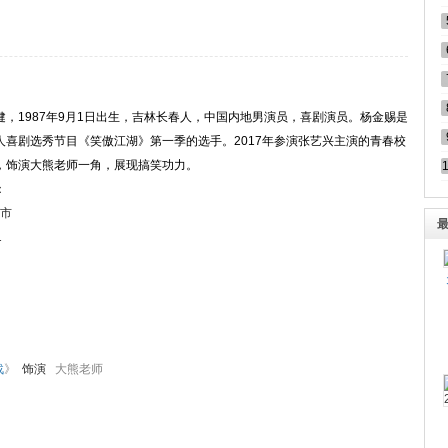
健，1987年9月1日出生，吉林长春人，中国内地男演员，喜剧演员。杨金赐是
人喜剧选秀节目《笑傲江湖》第一季的选手。2017年参演张艺兴主演的青春校
，饰演大熊老师一角，展现搞笑功力。
：
市
1
战
》
饰演
大熊老师