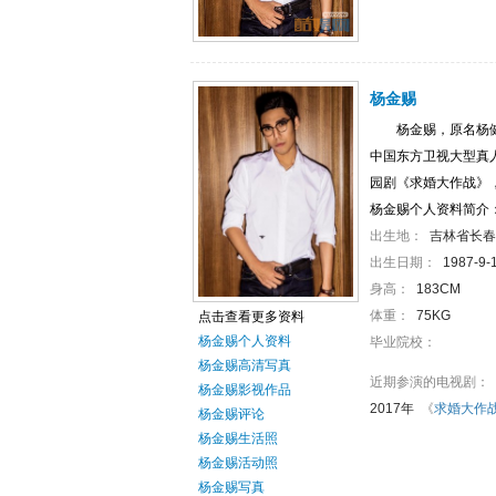
杨金赐
杨金赐，原名杨
中国东方卫视大型真
园剧《求婚大作战》
杨金赐个人资料简介
出生地：
吉林省长春
出生日期：
1987-9-
身高：
183CM
体重：
75KG
点击查看更多资料
杨金赐个人资料
毕业院校：
杨金赐高清写真
近期参演的电视剧：
杨金赐影视作品
2017年
《
求婚大作
杨金赐评论
杨金赐生活照
杨金赐活动照
杨金赐写真