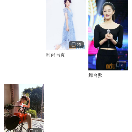
25
时尚写真
8
舞台照
31