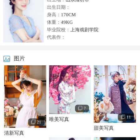
出生日期：
身高：
170CM
体重：
49KG
毕业院校：
上海戏剧学院
代表作：
图片
7
11
唯美写真
21
甜美写真
清新写真