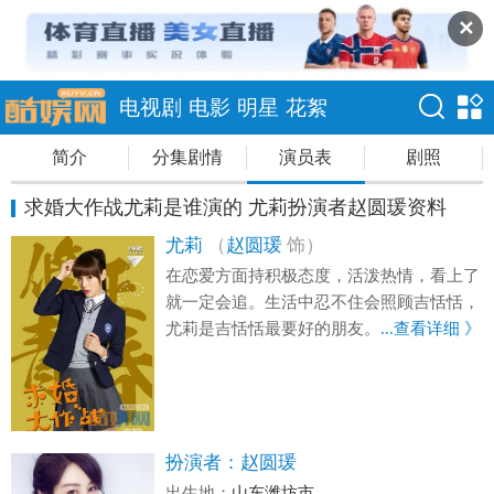
✕
电视剧
电影
明星
花絮
简介
分集剧情
演员表
剧照
求婚大作战尤莉是谁演的 尤莉扮演者赵圆瑗资料
尤莉
（
赵圆瑗
饰）
在恋爱方面持积极态度，活泼热情，看上了
就一定会追。生活中忍不住会照顾吉恬恬，
尤莉是吉恬恬最要好的朋友。
...查看详细 》
扮演者：
赵圆瑗
出生地：
山东潍坊市