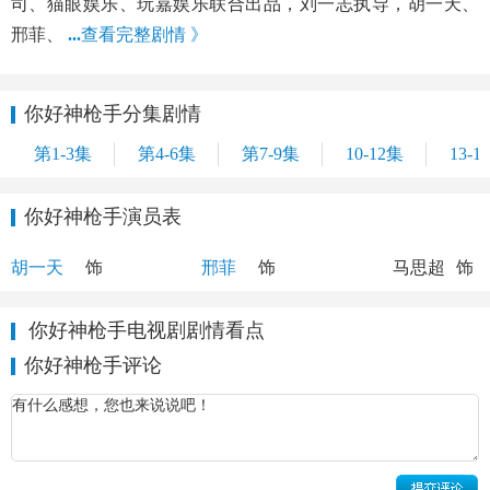
司、猫眼娱乐、玩嘉娱乐联合出品，刘一志执导，胡一天、
邢菲、
...
查看完整剧情 》
你好神枪手分集剧情
第1-3集
第4-6集
第7-9集
10-12集
13-1
你好神枪手演员表
沈清源
唐心
杜凌枫
胡一天
饰
邢菲
饰
马思超
饰
你好神枪手电视剧剧情看点
你好神枪手评论