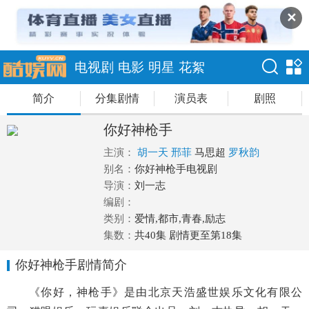
✕
电视剧
电影
明星
花絮
简介
分集剧情
演员表
剧照
你好神枪手
主演：
胡一天
邢菲
马思超
罗秋韵
别名：
你好神枪手电视剧
导演：
刘一志
编剧：
类别：
爱情,都市,青春,励志
集数：
共40集 剧情更至第18集
你好神枪手剧情简介
《你好，神枪手》是由北京天浩盛世娱乐文化有限公