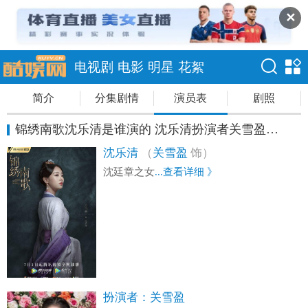
✕
电视剧
电影
明星
花絮
简介
分集剧情
演员表
剧照
锦绣南歌沈乐清是谁演的 沈乐清扮演者关雪盈资料
沈乐清
（
关雪盈
饰）
沈廷章之女
...查看详细 》
扮演者：
关雪盈