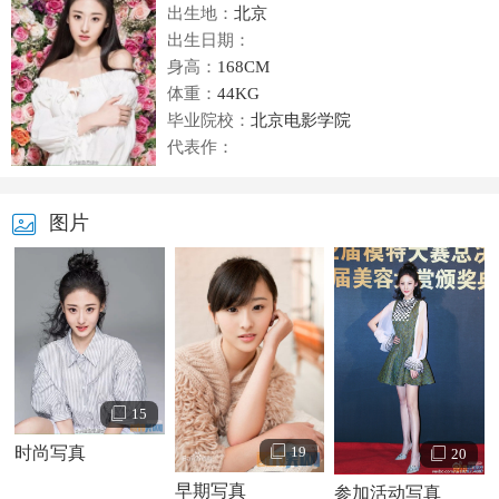
出生地：
北京
出生日期：
身高：
168CM
体重：
44KG
毕业院校：
北京电影学院
代表作：
图片
15
时尚写真
19
20
早期写真
参加活动写真