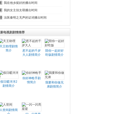
8
我在他乡挺好的播出时间
9
我的女主别太萌播出时间
10
法医秦明之无声的证词播出时间
最新电视剧剧情推荐
天王助理剧情
简介
惹不起的千岁
陪你一起好好
大人剧情简介
吃饭剧情简介
你好神枪手剧
假日暖洋洋2
情简介
我要和你做兄
剧情简介
弟剧情简介
人世间剧情简