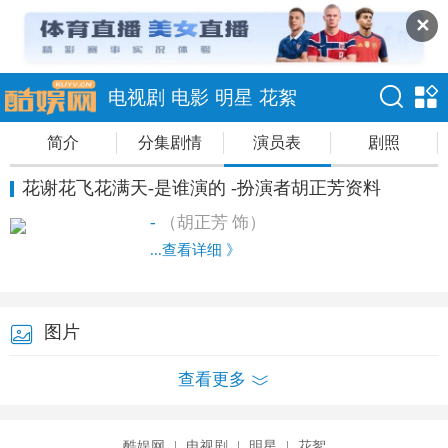
✕
电视剧
电影
明星
花絮
简介
分集剧情
演员表
剧照
花谢花飞花满天-是谁演的 -扮演者胡正芳资料
-
（胡正芳 饰）
...查看详细 》
图片
查看更多
酷娱网
|
电视剧
|
明星
|
花絮