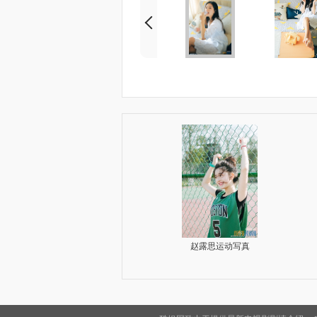
赵露思性感写真
赵露思街拍写真