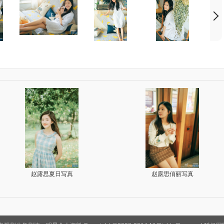
赵露思甜美自拍
赵露思童年照