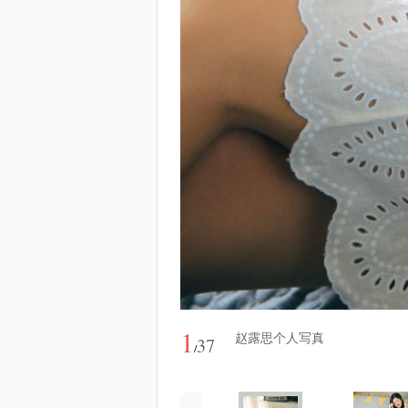
1
赵露思个人写真
37
/