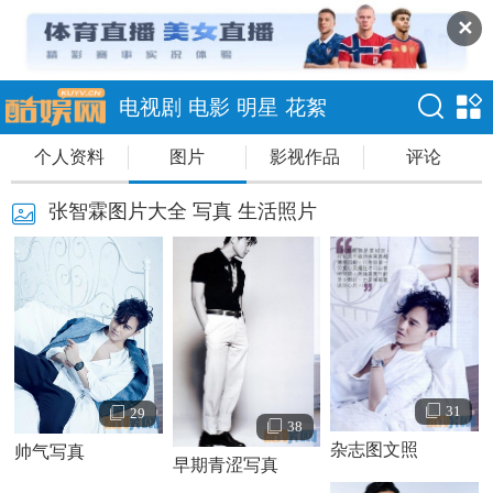
✕
电视剧
电影
明星
花絮
个人资料
图片
影视作品
评论
张智霖图片大全 写真 生活照片
31
29
38
杂志图文照
帅气写真
早期青涩写真