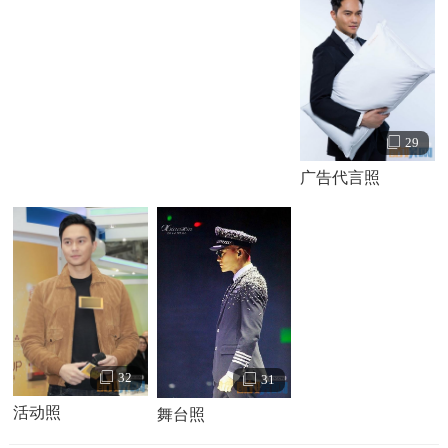
29
广告代言照
32
31
活动照
舞台照