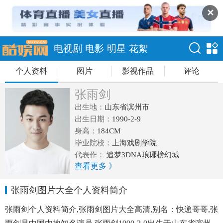
✕
电视剧
电影
明星
花絮
个人资料
图片
影视作品
评论
张雨剑
出生地：
山东省滨州市
出生日期：
1990-2-9
身高：
184CM
毕业院校：
上海戏剧学院
代表作：
追梦3DNA琅琊榜幻城
查看更多 》
张雨剑图片大全个人资料简介
张雨剑个人资料简介,张雨剑图片大全高清,别名：快递哥哥,张