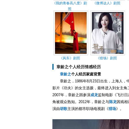
《我的青春高八度》剧
《微博达人》剧照
照
《风车》剧照
《猎场》剧照
章龄之个人经历情感经历
章龄之
个人经历家庭背景
章龄之，1986年8月23日出生，上海人
影片《功夫》的女主选拨，最终进入到女主角
2007年，章龄之因参演
成龙
监制电影《飞行日
角被观众熟知。2012年，章龄之与
陈龙
因戏相
演由
胡歌
主演的都市职场电视剧《
猎场
》。