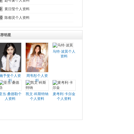
8
赵今麦个人资料
9
黄日莹个人资料
10
陈都灵个人资料
推荐明星
马特·波莫个人
资料
施予斐个人资
周韦彤个人资
料
料
亚当·桑德勒个
凯文·科斯特纳
麦考利·卡尔金
人资料
个人资料
个人资料