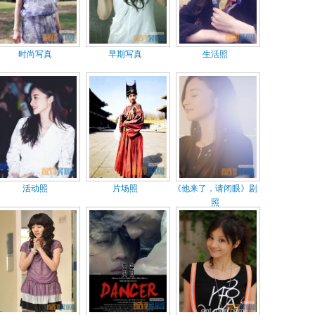
时尚写真
早期写真
生活照
活动照
片场照
《他来了，请闭眼》剧
照