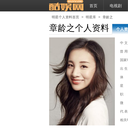
首页
电视剧
明星个人资料首页
>
明星库
>
章龄之
章龄之个人资料
个人资
中 文
曾 用
国家
出 生
体
星
职
微
代 表
相关