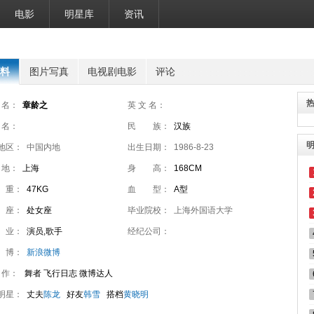
电影
明星库
资讯
料
图片写真
电视剧电影
评论
 名：
章龄之
英 文 名：
 名：
民 族：
汉族
地区：
中国内地
出生日期：
1986-8-23
 地：
上海
身 高：
168CM
 重：
47KG
血 型：
A型
 座：
处女座
毕业院校：
上海外国语大学
 业：
演员,歌手
经纪公司：
 博：
新浪微博
 作：
舞者 飞行日志 微博达人
明星：
丈夫
陈龙
好友
韩雪
搭档
黄晓明