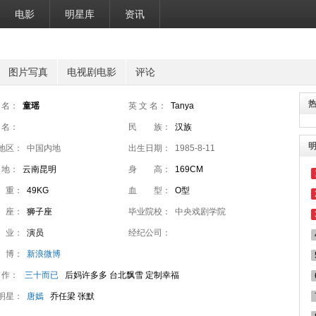
电影
明星库
资讯
图片写真
电视剧电影
评论
 名：
童瑶
英 文 名：
Tanya
 名：
民 族：
汉族
地区：
中国内地
出生日期：
1985-8-11
 地：
云南昆明
身 高：
169CM
 重：
49KG
血 型：
O型
 座：
狮子座
毕业院校：
中央戏剧学院
 业：
演员
经纪公司：
 博：
新浪微博
 作：
三十而已
后妈许多多 台北飘雪 定制幸福
明星：
唐嫣
乔任梁 张默