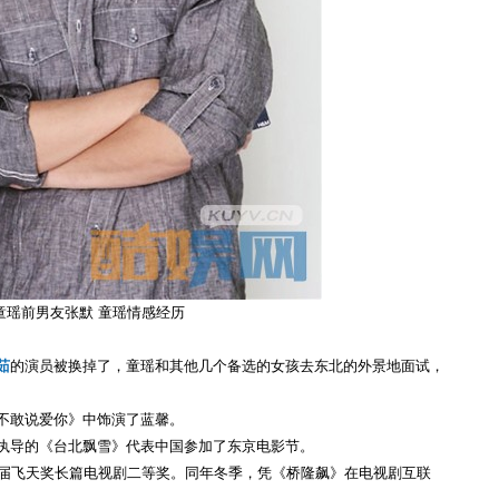
童瑶前男友张默 童瑶情感经历
茹
的演员被换掉了，童瑶和其他几个备选的女孩去东北的外景地面试，
《不敢说爱你》中饰演了蓝馨。
执导的《台北飘雪》代表中国参加了东京电影节。
28届飞天奖长篇电视剧二等奖。同年冬季，凭《桥隆飙》在电视剧互联