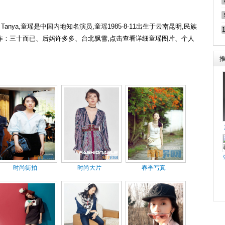
nya,童瑶是中国内地知名演员,童瑶1985-8-11出生于云南昆明,民族
,代表作：三十而已、后妈许多多、台北飘雪,点击查看详细童瑶图片、个人
时尚街拍
时尚大片
春季写真