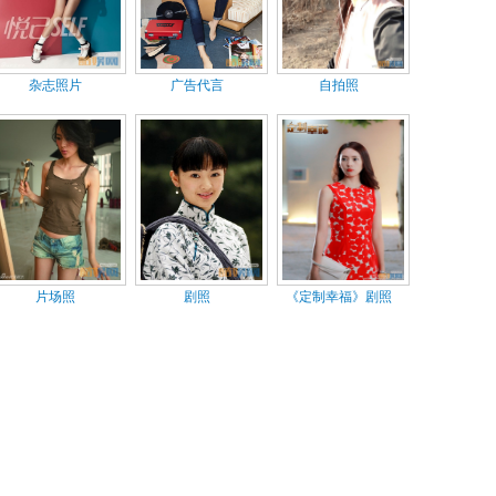
杂志照片
广告代言
自拍照
片场照
剧照
《定制幸福》剧照