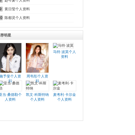
8
赵今麦个人资料
9
黄日莹个人资料
10
陈都灵个人资料
推荐明星
马特·波莫个人
资料
施予斐个人资
周韦彤个人资
料
料
亚当·桑德勒个
凯文·科斯特纳
麦考利·卡尔金
人资料
个人资料
个人资料