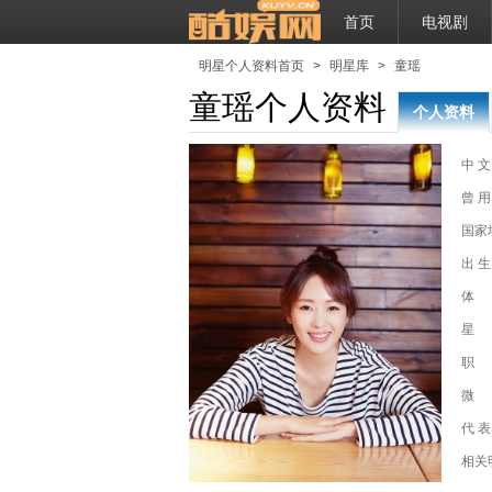
首页
电视剧
明星个人资料首页
>
明星库
>
童瑶
童瑶个人资料
个人资料
中 文
曾 用
国家
出 生
体
星
职
微
代 表
相关