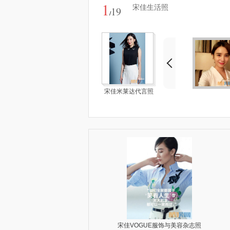
1
宋佳生活照
19
/
宋佳米莱达代言照
宋佳OK！街拍
宋佳VOGUE服饰与美容杂志照