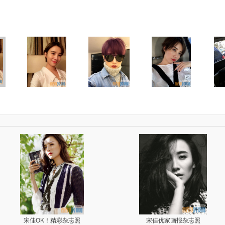
宋佳OK！精彩杂志照
宋佳优家画报杂志照