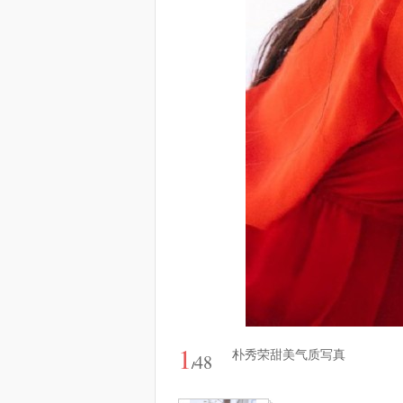
1
朴秀荣甜美气质写真
48
/