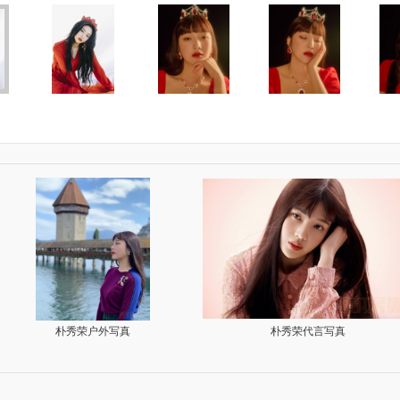
生活照
朴秀荣街拍照