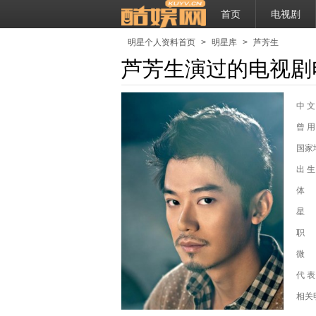
首页
电视剧
明星个人资料首页
>
明星库
>
芦芳生
芦芳生演过的电视剧
中 文
曾 用
国家
出 生
体
星
职
微
代 表
幸福
相关