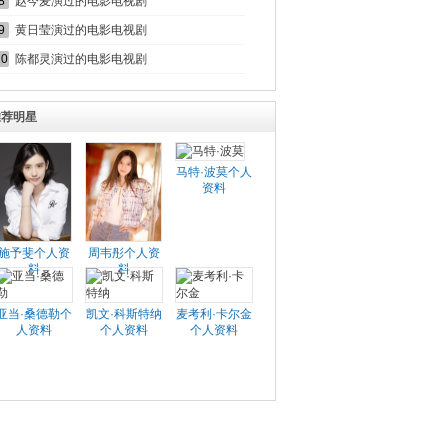
8
赵今麦演过的电影电视剧
9
黄日莹演过的电影电视剧
10
陈都灵演过的电影电视剧
推荐明星
马特·波莫个人
资料
施予斐个人资
周韦彤个人资
料
料
亚当·桑德勒个
凯文·科斯特纳
麦考利·卡尔金
人资料
个人资料
个人资料