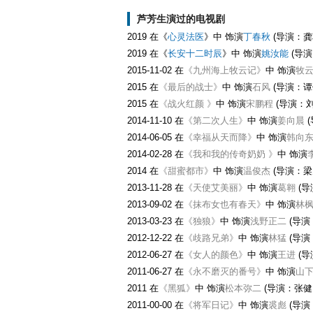
芦芳生演过的电视剧
2019 在《
心灵法医
》中 饰演
丁春秋
(导演：龚
2019 在《
长安十二时辰
》中 饰演
姚汝能
(导演
2015-11-02 在
《九州海上牧云记》
中 饰演
牧
2015 在
《最后的战士》
中 饰演
石风
(导演：谭
2015 在
《战火红颜 》
中 饰演
宋鹏程
(导演：刘
2014-11-10 在
《第二次人生》
中 饰演
姜向晨
(
2014-06-05 在
《幸福从天而降》
中 饰演
韩向
2014-02-28 在
《我和我的传奇奶奶 》
中 饰演
2014 在
《甜蜜都市》
中 饰演
温俊杰
(导演：梁
2013-11-28 在
《天使艾美丽》
中 饰演
葛翱
(导
2013-09-02 在
《抹布女也有春天》
中 饰演
林
2013-03-23 在
《独狼》
中 饰演
浅野正二
(导演
2012-12-22 在
《歧路兄弟》
中 饰演
林猛
(导演
2012-06-27 在
《女人的颜色》
中 饰演
王进
(导
2011-06-27 在
《永不磨灭的番号》
中 饰演
山
2011 在
《黑狐》
中 饰演
松本弥二
(导演：张健
2011-00-00 在
《将军日记》
中 饰演
裘彪
(导演