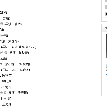
朝晖)
：曹盾)
云勤
(导演：曹盾)
俏)
一志)
导演：刘国彤)
东
(导演：安建,崔亮,江兆文)
李冬青
(导演：陶秋普)
允豪)
演：潘小扬,王博,狄杰)
枫
(导演：刘进 ,牟晓杰)
：陶秋普)
：徐纪周)
演：俞钟)
下奉武
(导演：徐纪周)
,杜玉明)
：王奕苏)