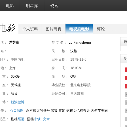
电影
明星库
资讯
电影
个人资料
图片写真
电视剧电影
评论
 名：
芦芳生
英 文 名：
Lu Fangsheng
 名：
民 族：
汉族
地区：
中国内地
出生日期：
1978-11-5
 地：
上海
身 高：
181CM
 重：
65KG
血 型：
O型
 座：
天蝎座
毕业院校：
北京电影学院
 业：
演员
经纪公司：
喜天影视
 博：
新浪微博
 作：
心灵法医
永不磨灭的番号 黑狐 雪豹 抹布女也有春天 天使艾美丽
从天而降
明星：
搭档
聂远
搭档
宋轶
文章