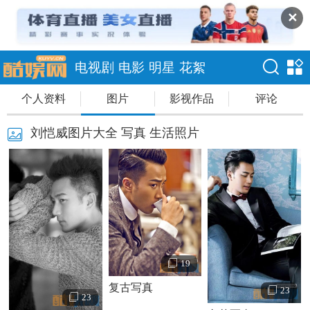
✕
电视剧
电影
明星
花絮
个人资料
图片
影视作品
评论
刘恺威图片大全 写真 生活照片
19
复古写真
23
23