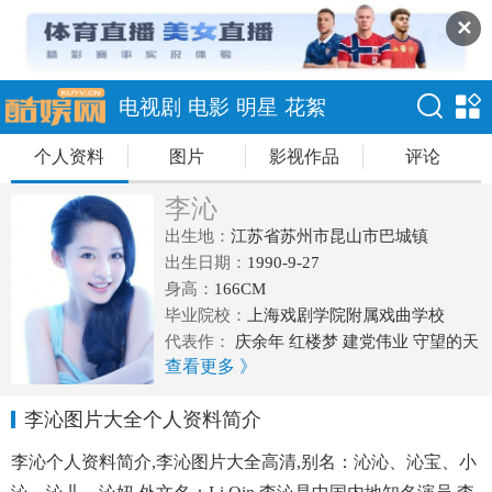
✕
电视剧
电影
明星
花絮
个人资料
图片
影视作品
评论
李沁
出生地：
江苏省苏州市昆山市巴城镇
出生日期：
1990-9-27
身高：
166CM
毕业院校：
上海戏剧学院附属戏曲学校
代表作：
庆余年 红楼梦 建党伟业 守望的天
查看更多 》
空 花开半夏 千金归来 极品新娘 璀璨人生
李沁图片大全个人资料简介
李沁个人资料简介,李沁图片大全高清,别名：沁沁、沁宝、小