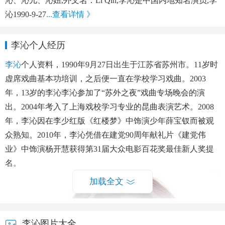
沁、沁儿、沁妞,外文名：Li Qin,李沁是中国内地知名演员,李
沁1990-9-27
...查看详情 》
李沁个人经历
李沁
个人资料，1990年9月27日出生于江苏省苏州市。11岁时
虚席戏曲基本功培训，之后便一直在学校学习戏曲。2003
年，13岁的李沁李沁参加了“苏外之夜”戏曲专场晚会的演
出。2004年考入了上海戏校学习专业的昆曲表演艺术。2008
年，李沁因在李少红版《红楼梦》中饰演少年薛宝钗而被观
众熟知。2010年，李沁凭借在建党90周年献礼片《建党伟
业》中饰演杨开慧获得第31届大众电影百花奖最佳新人奖提
名。
加载全文
李沁图片大全