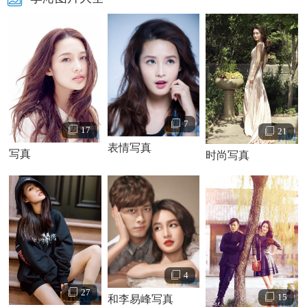
7
17
21
表情写真
写真
时尚写真
李沁个人资料简介 李沁写真
李沁演绎经历：
2008年，还在上海戏剧学院上学的李沁在机缘巧合下被《红
楼梦》剧组以及李少红导演看中，并最终决定由她来饰演金
陵十二钗-薛宝钗的少年时期。
2010年，李少红版《红楼梦》正式播出，李沁则凭借对少年
4
薛宝钗的演绎获得了南方影视盛典金南方年度最受媒体关注
27
15
奖和金南方年度最佳新人奖；此后，李沁与众多艺人共同出
和李易峰写真