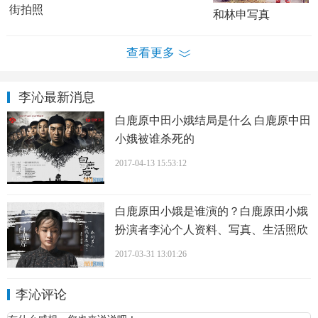
街拍照
演了中国共产党建党90周年献礼片《建党伟业》，并在片中
和林申写真
饰演了为无产阶级事业慷慨就义的杨开慧，而李沁则凭借此
角色获得了第31届大众电影百花奖最佳新人奖提名；同年，
查看更多
李沁还与
谷智鑫
搭档主演了另一部建党献礼剧《中国
1921
》，并在剧中再度饰演了杨开慧，该剧播出后则获得了
李沁最新消息
第26届中国电视金鹰奖最佳电视剧奖；此外，李沁还参演了
白鹿原中田小娥结局是什么 白鹿原中田
古装动作喜剧片《神奇侠侣》。
小娥被谁杀死的
2011年，李沁主演了革命动作悬疑片《落难神偷》，她在片
2017-04-13 15:53:12
中则饰演了机智勇敢的地下工作者
李曼
真；同年10月，李沁
主演的革命历史剧《将军日记》在央视一套播出；随后；她
还与林申、
杨洋
、
张嘉倪
联袂主演了根据九夜茴同名小说改
白鹿原田小娥是谁演的？白鹿原田小娥
编的都市青春言情剧《花开半夏》，李沁在剧中则饰演了性
扮演者李沁个人资料、写真、生活照欣
赏
格坚强却命运坎坷的女主角夏如画。
2017-03-31 13:01:26
李沁评论