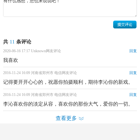
共
11
条评论
2020-06-16 17:17 Unknown网友评论
回复
我喜欢
2016-11-24 16:09 河南省郑州市 电信网友评论
回复
记得要开开心心的，祝愿你拍摄顺利，期待李沁你的新戏。
李沁个人资料简介 李沁《红龙梦》剧照
2012年，李沁与林申搭档主演的现代家庭情感剧《守望的天
2016-11-24 16:09 河南省郑州市 电信网友评论
回复
空》播出，剧中李沁饰演了坚韧不拔且积极乐观的女主角葡
李沁喜欢你的淡定从容，喜欢你的那份大气，爱你的一切。
萄，而该剧在播出后则获得了第9届中美电影节优秀中国电视
查看更多
剧金天使奖；随后，李沁客串出演的美食爱情喜剧片《饮食
男女2：好远又好近》在全国公映；同年，李沁还与鲁敏宇、
酷娱网
|
电视剧
|
明星
|
花絮
叶项明
、弦子等人合作主演了中韩合拍是时尚偶像喜剧《有