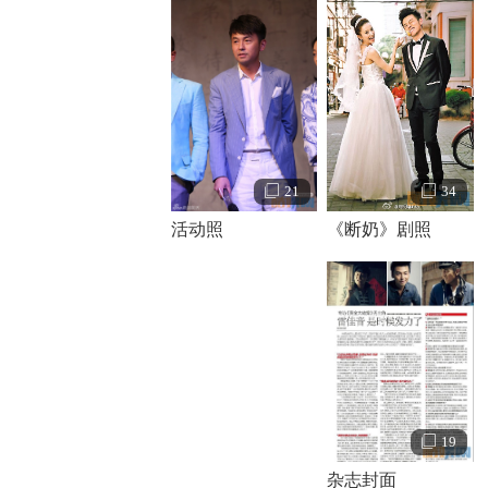
34
21
《断奶》剧照
活动照
19
杂志封面