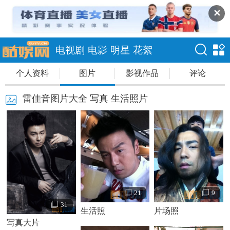
✕
电视剧
电影
明星
花絮
个人资料
图片
影视作品
评论
雷佳音图片大全 写真 生活照片
21
9
31
生活照
片场照
写真大片