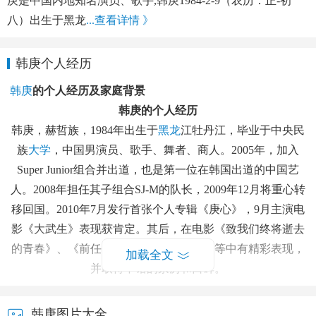
庚是中国内地知名演员、歌手,韩庚1984-2-9（农历：正-初
八）出生于黑龙
...查看详情 》
韩庚个人经历
韩庚
的个人经历及家庭背景
韩庚的个人经历
韩庚，赫哲族，1984年出生于
黑龙
江牡丹江，毕业于中央民
族
大学
，中国男演员、歌手、舞者、商人。2005年，加入
Super Junior组合并出道，也是第一位在韩国出道的中国艺
人。2008年担任其子组合SJ-M的队长，2009年12月将重心转
移回国。2010年7月发行首张个人专辑《庚心》，9月主演电
影《大武生》表现获肯定。其后，在电影《致我们终将逝去
的青春》、《前任攻略》、《万物生长》等中有精彩表现，
加载全文
并取得不错的票房和口碑。
韩庚图片大全