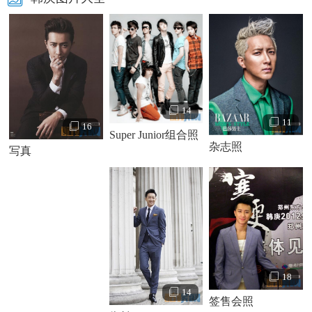
14
11
16
Super Junior组合照
杂志照
写真
18
14
签售会照