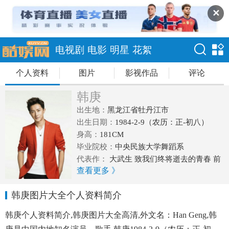
✕
电视剧
电影
明星
花絮
个人资料
图片
影视作品
评论
韩庚
出生地：
黑龙江省牡丹江市
出生日期：
1984-2-9（农历：正-初八）
身高：
181CM
毕业院校：
中央民族大学舞蹈系
代表作：
大武生 致我们终将逝去的青春 前
查看更多 》
任攻略 万物生长 大话西游3
韩庚图片大全个人资料简介
韩庚个人资料简介,韩庚图片大全高清,外文名：Han Geng,韩