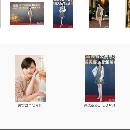
关雪盈片场照写真
关雪盈《假面》剧照写真