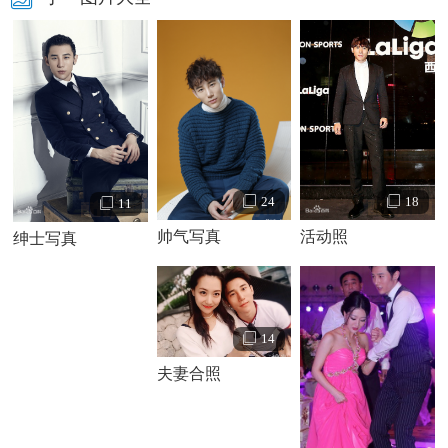
24
18
11
帅气写真
活动照
绅士写真
14
夫妻合照