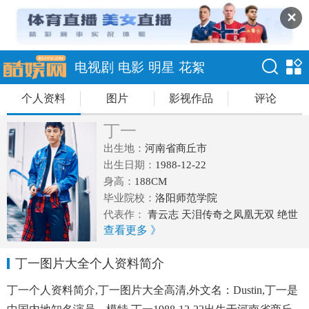
✕
电视剧
电影
明星
花絮
个人资料
图片
影视作品
评论
丁一
出生地：
河南省商丘市
出生日期：
1988-12-22
身高：
188CM
毕业院校：
洛阳师范学院
代表作：
青云志 天泪传奇之凤凰无双 绝世
查看更多 》
医仙 笔仙撞碟仙 加油吧新郎
丁一图片大全个人资料简介
丁一个人资料简介,丁一图片大全高清,外文名：Dustin,丁一是