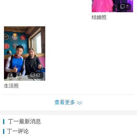
7
丁一个人资料简介 丁一家庭背景 丁一写真照片
结婚照
丁一情感经历：
丁一老婆：白冰
2012年，丁一与中国内地女演员
白冰
在香港相识，虽然两人
相恋，并于纽约帝国大厦上向白冰求婚成功。
2013年12月10日，丁一与白冰在商丘华驰粤海酒店举行了婚
宴。
2014年4月22日，丁一与白冰的女儿诞生，女儿的小名叫
62
做“一一”。
生活照
有传言丁一已经和白冰低调离婚，丁一的微博也已经修改为
单身，究竟有没有离婚双方都并正式公开。
查看更多
丁一最新消息
丁一评论