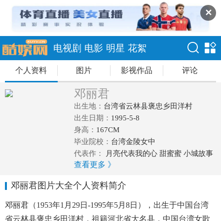
✕
电视剧
电影
明星
花絮
个人资料
图片
影视作品
评论
邓丽君
出生地：
台湾省云林县褒忠乡田洋村
出生日期：
1995-5-8
身高：
167CM
毕业院校：
台湾金陵女中
代表作：
月亮代表我的心 甜蜜蜜 小城故事
查看更多 》
千言万语 何日君再来 我只在乎你 又见炊烟
但愿人长久 漫步人生路 时の流れに身をま
邓丽君图片大全个人资料简介
かせ つぐない 别れの予感 爱人 空港
邓丽君（1953年1月29日-1995年5月8日），出生于中国台湾
省云林县褒忠乡田洋村，祖籍河北省大名县，中国台湾女歌