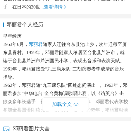
手，在日本的20世
...查看详情 》
邓丽君个人经历
早年经历
1953
年
6
月，
邓丽君
随家人迁往台东县池上乡，次年迁移至屏
东县眷村。
1959
年，邓丽君随家人移居至台北县芦洲市，就
读于台北县芦洲市芦洲国民小学，表现出音乐和表演天赋。
1961
年，邓丽君接受
“
九三康乐队
”
二胡演奏者李成清的音乐
指导。
1962
年，邓丽君随
“
九三康乐队
”
四处慰问演出
。
1963
年，邓
丽君参加
“
中华电台
”
全台黄梅调歌唱比赛，以《访英台》击
败众多年长选手，获得比赛冠军
。
1964
年，邓丽君代表学校
加载全文
参加全县国语朗读比赛，获得第一名
。
1965
年，邓丽君就读
台湾金陵女子中学。
邓丽君图片大全