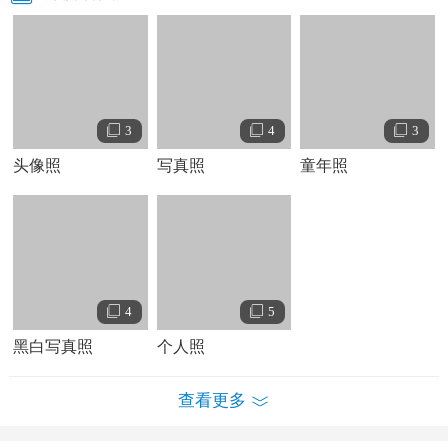
1966
年，邓丽君接受台视《艺文夜访》节目访问并献唱歌
曲，首次与听众见面；利用课余时间参加正声公司歌唱训练
班，以第一名成绩结业；参加金马奖唱片公司歌唱比赛，以
《采红菱》夺得冠军。
1967
年，邓丽君参加台视《群星会》
节目，首次于电视节目中表演。
3
4
3
演艺经历
头像照
写真照
童年照
生前记录
台湾宇宙唱片时期
1967
年，邓丽君自金陵女中休学，加盟台湾宇宙唱片公司；
9
月，邓丽君推出第一张唱片《邓丽君之歌
—
凤阳花鼓》，正
式开始职业演唱生涯。
4
5
1968
年
4
月，邓丽君参加台视《群星会》节目，在台北
“
夜巴
黑白写真照
个人照
黎
”
、
“
七重天
”
等音乐场所登台演唱，创造连续数月满场的纪
录；以平均每三个月两张唱片的出片速度推出多张唱片。
查看更多
1969
年，邓丽君出演台湾宇宙唱片公司出资拍摄的音乐题材
电影《谢谢总经理》
；为台湾首部连续剧《晶晶》演唱主题