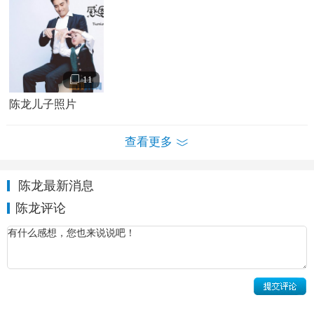
11
陈龙儿子照片
陈龙个人资料简介 陈龙个人经历家庭背景 陈龙写真
查看更多
陈龙情感经历：
2011年，陈龙和章龄之在电影《渡江，渡江》中分饰男
陈龙最新消息
女一号，也擦出了生活上的火花。这是一部红色题材的电
陈龙评论
影，也是陈龙参与的为数不多的电影之一。不想陈龙与章龄
之因戏生情，修成正果。2012年一个有关陈龙的重磅新闻来
袭：陈龙闪婚了，太太名叫章龄之，与陈龙年龄相差整整十
岁！两人相识15天订婚，8个月领证。虽说陈龙与章龄之相差
整整十岁，两人相处却十分
甜蜜
。由于章龄之性格活泼热
情，却又贴心甜蜜，生活中往往对陈龙照顾有加。宝贝酒酒