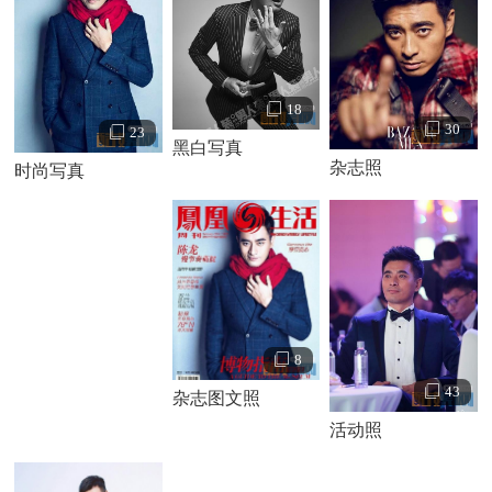
18
30
23
黑白写真
杂志照
时尚写真
8
43
杂志图文照
活动照