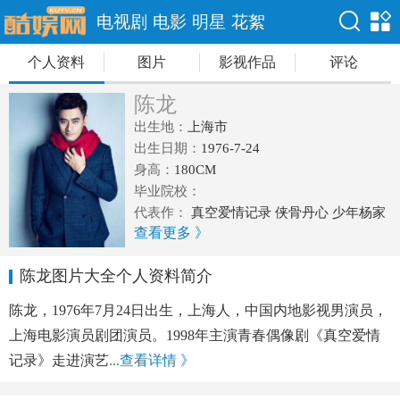
电视剧
电影
明星
花絮
个人资料
图片
影视作品
评论
陈龙
出生地：
上海市
出生日期：
1976-7-24
身高：
180CM
毕业院校：
代表作：
真空爱情记录 侠骨丹心 少年杨家
查看更多 》
将 新水浒传
陈龙图片大全个人资料简介
陈龙，1976年7月24日出生，上海人，中国内地影视男演员，
上海电影演员剧团演员。1998年主演青春偶像剧《真空爱情
记录》走进演艺
...查看详情 》