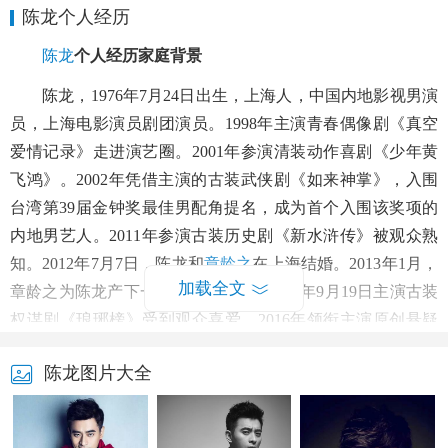
陈龙个人经历
陈龙
个人经历家庭背景
陈龙，1976年7月24日出生，上海人，中国内地影视男演
员，上海电影演员剧团演员。1998年主演青春偶像剧《真空
爱情记录》走进演艺圈。2001年参演清装动作喜剧《少年黄
飞鸿》。2002年凭借主演的古装武侠剧《如来神掌》，入围
台湾第39届金钟奖最佳男配角提名，成为首个入围该奖项的
内地男艺人。2011年参演古装历史剧《新水浒传》被观众熟
知。2012年7月7日，陈龙和
章龄之
在上海结婚。2013年1月，
加载全文
章龄之为陈龙产下一子取名“酒酒”。2015年9月19日主演古装
权谋剧《琅琊榜》受到观众喜爱。2016年领衔主演原创悬疑
话剧《藏骨人》。2017年主演的《
猎场
》将在湖南卫视播
陈龙图片大全
出。