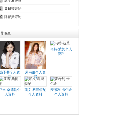
8
赵今麦评论
9
黄日莹评论
10
陈都灵评论
推荐明星
马特·波莫个人
资料
施予斐个人资
周韦彤个人资
料
料
亚当·桑德勒个
凯文·科斯特纳
麦考利·卡尔金
人资料
个人资料
个人资料