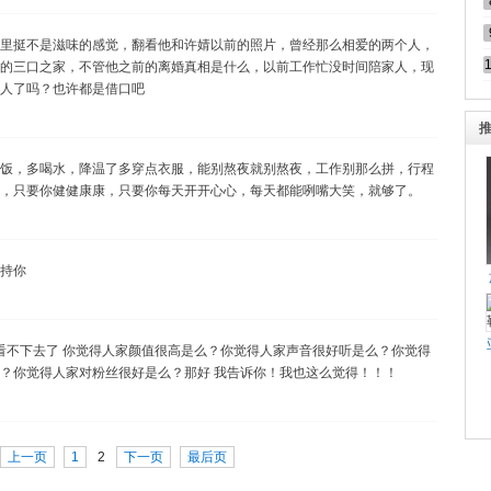
里挺不是滋味的感觉，翻看他和许婧以前的照片，曾经那么相爱的两个人，
的三口之家，不管他之前的离婚真相是什么，以前工作忙没时间陪家人，现
人了吗？也许都是借口吧
饭，多喝水，降温了多穿点衣服，能别熬夜就别熬夜，工作别那么拼，行程
，只要你健健康康，只要你每天开开心心，每天都能咧嘴大笑，就够了。
持你
直看不下去了 你觉得人家颜值很高是么？你觉得人家声音很好听是么？你觉得
？你觉得人家对粉丝很好是么？那好 我告诉你！我也这么觉得！！！
上一页
1
2
下一页
最后页