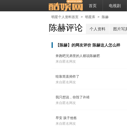
首页
电视剧
明星个人资料首页
>
明星库
>
陈赫
陈赫评论
个人资料
图片写
【陈赫】的网友评价 陈赫这人怎么样
奔跑吧兄弟里的人都说陈赫肥
来自匿名网友
哇靠简直帅炸了
来自匿名网友
我只想说，你毁了许靖
来自匿名网友
早安 孩子他爸
来自匿名网友