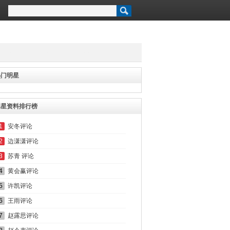
热门明星
明星资料排行榜
1
安冬评论
2
边潇潇评论
3
苏青 评论
4
黄会赢评论
5
许凯评论
6
王雨评论
7
赵露思评论