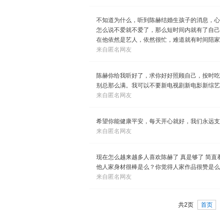
不知道为什么，听到陈赫结婚生孩子的消息，心
怎么说不爱就不爱了，那么短时间内就有了自己
在他依然是艺人，依然很忙，难道就有时间陪家
来自匿名网友
陈赫你给我听好了，求你好好照顾自己，按时吃
别总那么满。我可以不要新电视剧新电影新综艺
来自匿名网友
希望你能健康平安，每天开心就好，我们永远支
来自匿名网友
现在怎么越来越多人喜欢陈赫了 真是够了 简
他人家身材很棒是么？你觉得人家作品很赞是么
来自匿名网友
共2页
首页