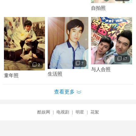
自拍照
17
7
2
与人合照
生活照
童年照
查看更多
酷娱网
|
电视剧
|
明星
|
花絮