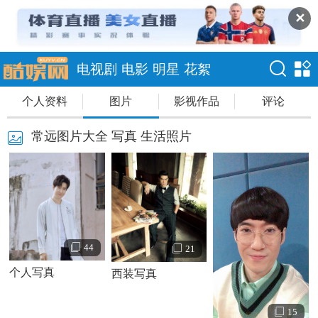
✕
电视剧
电影
明星
花絮
个人资料
图片
影视作品
评论
常远图片大全 写真 生活照片
44
21
个人写真
西装写真
15