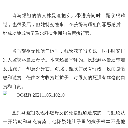
当马耀祖的情人林曼迪把女儿带进房间时，甄欣很难
过，也很委屈，但她特别懂事。在获得马耀祖的罪恶感后，
她成功地成为了马尔科夫集团的首席执行官。
当马耀祖无比信任她时，甄欣花了很多钱，时不时安排
别人监视林曼迪母子。本来还挺平静的。没想到林曼迪带着
女儿跑了，却意外身亡。对此，甄欣并没有悔改，反而是愤
怒和谴责，任由对方收拾烂摊子，对母女的死没有丝毫的自
责和自责。
直到马耀祖发现小敏母女的死是甄欣造成的，而甄欣从
一开始就和马克有染，他怀疑她肚子里的孩子根本不是他