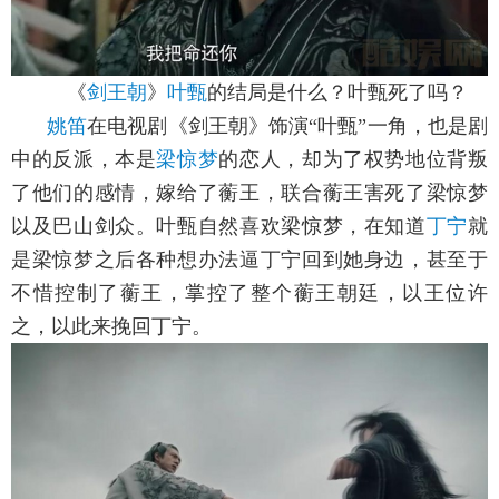
《
剑王朝
》
叶甄
的结局是什么？叶甄死了吗？
姚笛
在电视剧《剑王朝》饰演“叶甄”一角，也是剧
中的反派，本是
梁惊梦
的恋人，却为了权势地位背叛
了他们的感情，嫁给了蘅王，联合蘅王害死了梁惊梦
以及巴山剑众。叶甄自然喜欢梁惊梦，在知道
丁宁
就
是梁惊梦之后各种想办法逼丁宁回到她身边，甚至于
不惜控制了蘅王，掌控了整个蘅王朝廷，以王位许
之，以此来挽回丁宁。