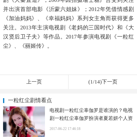
剧《大秦直道》；2009年因拍摄瑞士糖广告受到关注
并出演首部电影《沂蒙六姐妹》；2012年凭借情感剧
《加油妈妈》、《幸福妈妈》系列女主角而获得更多
关注。2013年主演电视剧《老妈的三国时代》和《大
汉贤后卫子夫》等作品。2017年参演电视剧《一粒红
尘》、《丽姬传》。
上一页
(1/14)下一页
一粒红尘剧情看点
电视剧一粒红尘辜伽罗是谁演的？电视
剧一粒红尘辜伽罗扮演者夏若妍个人资
料、写真、生活照欣赏
2017-06-22 17:46:18