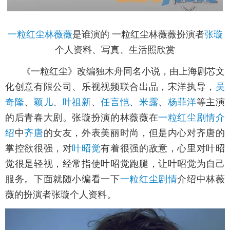
一粒红尘
林薇薇
是谁演的 一粒红尘林薇薇扮演者
张璇
个人资料、写真、生活照欣赏
《一粒红尘》改编独木舟同名小说，由上海剧芯文
化创意有限公司、乐视视频联合出品，宋洋执导，
吴
奇隆
、
颖儿
、
叶祖新
、
任言恺
、
米露
、
杨菲洋
等主演
的后青春大剧。张璇扮演的林薇薇在
一粒红尘剧情介
绍
中
齐唐
的女友，外表美丽时尚，但是内心对齐唐的
掌控欲很强，对
叶昭觉
有着很强的敌意，心里对叶昭
觉很是轻视，经常指使叶昭觉跑腿，让叶昭觉为自己
服务。下面就随小编看一下
一粒红尘剧情
介绍中林薇
薇的扮演者张璇个人资料。