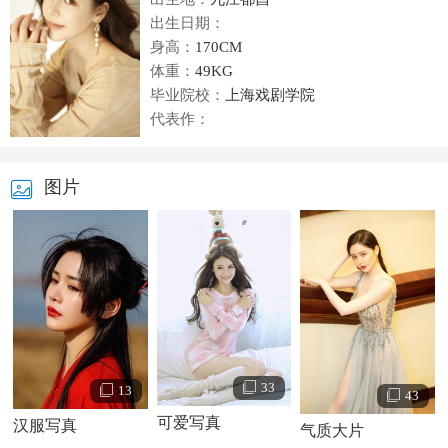
出生日期：
身高：
170CM
体重：
49KG
毕业院校：
上海戏剧学院
代表作：
图片
33
13
43
可爱写真
汉服写真
气质大片