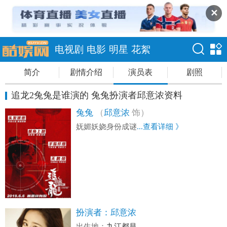
✕
电视剧
电影
明星
花絮
简介
剧情介绍
演员表
剧照
追龙2兔兔是谁演的 兔兔扮演者邱意浓资料
兔兔
（
邱意浓
饰）
妩媚妖娆身份成谜
...查看详细 》
扮演者：
邱意浓
出生地：
九江都昌