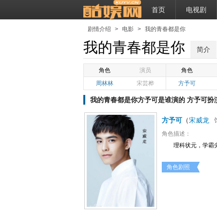
首页
电视剧
剧情介绍
>
电影
>
我的青春都是你
我的青春都是你
简介
角色
演员
角色
周林林
宋芸桦
方予可
我的青春都是你方予可是谁演的 方予可扮
方予可
（
宋威龙
角色描述：
理科状元，学霸
角色剧照