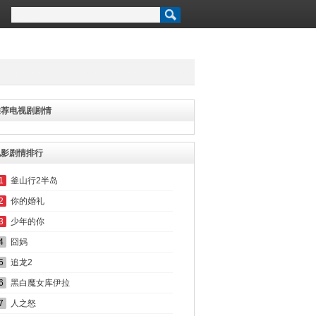
推荐电视剧剧情
电影剧情排行
1
釜山行2半岛
2
你的婚礼
3
少年的你
4
囧妈
5
追龙2
6
黑白魔女库伊拉
7
人之怒