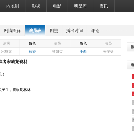
内地剧
影视
电影
明星库
资讯
剧情图解
演员表
剧照
播出时间
评论
演员
角色
演员
角色
演员
宋威龙
茹婷
林妍柔
小西
黄俊捷
演者宋威龙资料
饰
）
尖子生，喜欢周林林