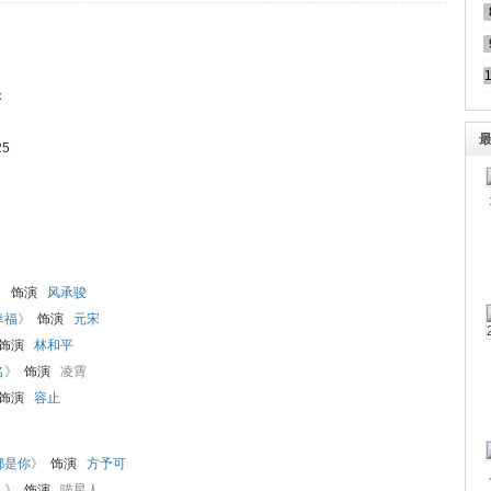
：
25
》
饰演
风承骏
幸福
》
饰演
元宋
饰演
林和平
名
》
饰演
凌霄
饰演
容止
都是你
》
饰演
方予可
人》
饰演
喵星人