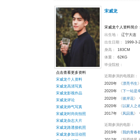
宋威龙
宋威龙个人资料简介
出生地：
辽宁大连
出生日期：
1999-3-
身高：
183CM
体重：
62KG
毕业院校：
点击查看更多资料
近期参演的电视剧：
宋威龙个人资料
2020年
《
漂亮书生
宋威龙高清写真
2020年
《
下一站是
宋威龙影视作品
2020年
《
彼岸花
》
宋威龙评论
2020年
《
以家人之
宋威龙帅气写真
2017年
《
凤囚凰
》
宋威龙时尚街拍照
宋威龙杂志大片
近期参演的电影：
宋威龙路透接机照
2019年
《
我的青春
宋威龙参加活动照
2017年
《我爱喵星