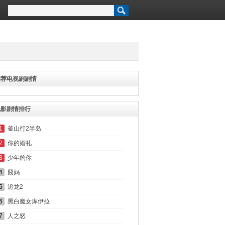
推荐电视剧剧情
电影剧情排行
1
釜山行2半岛
2
你的婚礼
3
少年的你
4
囧妈
5
追龙2
6
黑白魔女库伊拉
7
人之怒