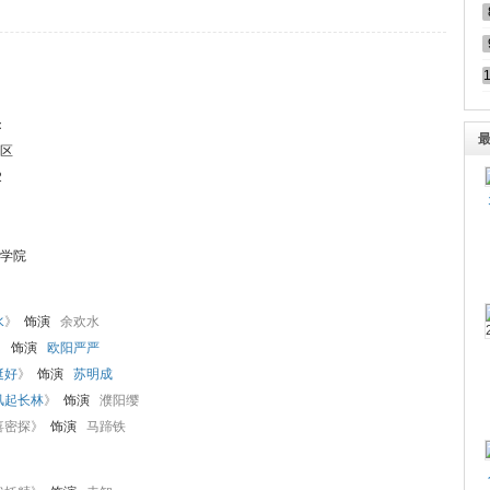
：
区
2
学院
水
》
饰演
余欢水
》
饰演
欧阳严严
挺好
》
饰演
苏明成
风起长林
》
饰演
濮阳缨
喜密探》
饰演
马蹄铁