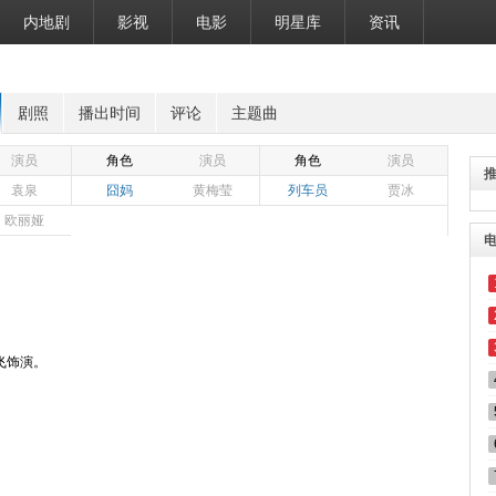
内地剧
影视
电影
明星库
资讯
剧照
播出时间
评论
主题曲
演员
角色
演员
角色
演员
袁泉
囧妈
黄梅莹
列车员
贾冰
欧丽娅
）
飞饰演。