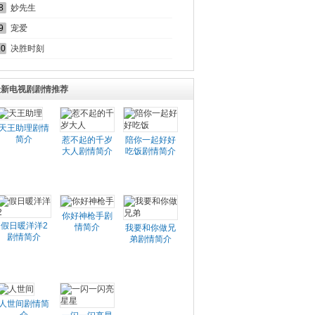
8
妙先生
9
宠爱
10
决胜时刻
最新电视剧剧情推荐
天王助理剧情
简介
惹不起的千岁
陪你一起好好
大人剧情简介
吃饭剧情简介
你好神枪手剧
假日暖洋洋2
情简介
我要和你做兄
剧情简介
弟剧情简介
人世间剧情简