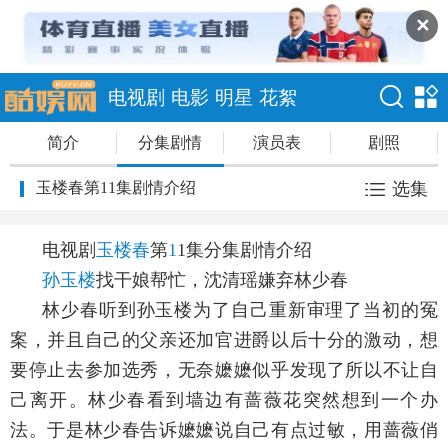
✕
电视剧
电影
明星
花絮
简介
分集剧情
演员表
剧照
玉楼春第11集剧情介绍
选集
电视剧
玉楼春
第
1
1集分集剧情介绍
孙玉楼
找干娘帮忙，沈清瑶嫌弃林少春
林少春听到孙玉楼为了自己重新审理了当初的冤
案，并且自己的父亲还加官进爵以后十分的激动，想
要停止去参加选秀，无奈嬷嬷似乎发现了所以不让自
己离开。林少春看到墙边有蔷薇花突然想到一个办
法。于是林少春告诉嬷嬷说自己有点过敏，用蔷薇俏