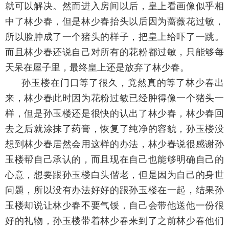
就可以解决。然而进入房间以后，皇上看画像似乎相
中了林少春，但是林少春抬头以后因为蔷薇花过敏，
所以脸肿成了一个猪头的样子，把皇上给吓了一跳。
而且林少春还说自己对所有的花粉都过敏，只能够每
天呆在屋子里，最终皇上还是放弃了林少春。
孙玉楼在门口等了很久，竟然真的等了林少春出
来，林少春此时因为花粉过敏已经肿得像一个猪头一
样，但是孙玉楼还是很快的认出了林少春，林少春回
去之后就涂抹了药膏，恢复了纯净的容貌，孙玉楼没
想到林少春居然会用这样的办法，林少春说很感谢孙
玉楼帮自己承认的，而且现在自己也能够明确自己的
心意，想要跟孙玉楼白头偕老，但是因为自己的身世
问题，所以没有办法好好的跟孙玉楼在一起，结果孙
玉楼却说让林少春不要气馁，自己会带他送他一份很
好的礼物，孙玉楼带着林少春来到了之前林少春他们