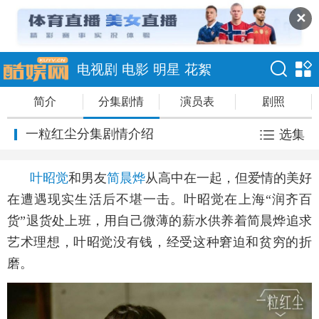
✕
电视剧
电影
明星
花絮
简介
分集剧情
演员表
剧照
一粒红尘分集剧情介绍
选集
叶昭觉
和男友
简晨烨
从高中在一起，但爱情的美好
在遭遇现实生活后不堪一击。叶昭觉在上海“润齐百
货”退货处上班，用自己微薄的薪水供养着简晨烨追求
艺术理想，叶昭觉没有钱，经受这种窘迫和贫穷的折
磨。