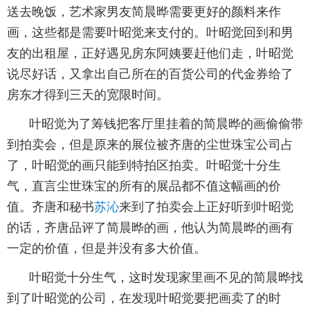
送去晚饭，艺术家男友简晨晔需要更好的颜料来作
画，这些都是需要叶昭觉来支付的。叶昭觉回到和男
友的出租屋，正好遇见房东阿姨要赶他们走，叶昭觉
说尽好话，又拿出自己所在的百货公司的代金券给了
房东才得到三天的宽限时间。
叶昭觉为了筹钱把客厅里挂着的简晨晔的画偷偷带
到拍卖会，但是原来的展位被齐唐的尘世珠宝公司占
了，叶昭觉的画只能到特拍区拍卖。叶昭觉十分生
气，直言尘世珠宝的所有的展品都不值这幅画的价
值。齐唐和秘书
苏沁
来到了拍卖会上正好听到叶昭觉
的话，齐唐品评了简晨晔的画，他认为简晨晔的画有
一定的价值，但是并没有多大价值。
叶昭觉十分生气，这时发现家里画不见的简晨晔找
到了叶昭觉的公司，在发现叶昭觉要把画卖了的时