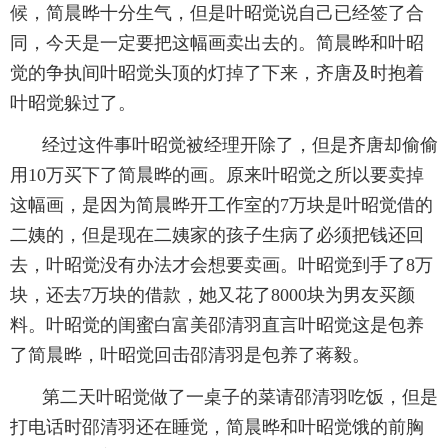
候，简晨晔十分生气，但是叶昭觉说自己已经签了合
同，今天是一定要把这幅画卖出去的。简晨晔和叶昭
觉的争执间叶昭觉头顶的灯掉了下来，齐唐及时抱着
叶昭觉躲过了。
经过这件事叶昭觉被经理开除了，但是齐唐却偷偷
用10万买下了简晨晔的画。原来叶昭觉之所以要卖掉
这幅画，是因为简晨晔开工作室的7万块是叶昭觉借的
二姨的，但是现在二姨家的孩子生病了必须把钱还回
去，叶昭觉没有办法才会想要卖画。叶昭觉到手了8万
块，还去7万块的借款，她又花了8000块为男友买颜
料。叶昭觉的闺蜜白富美邵清羽直言叶昭觉这是包养
了简晨晔，叶昭觉回击邵清羽是包养了蒋毅。
第二天叶昭觉做了一桌子的菜请邵清羽吃饭，但是
打电话时邵清羽还在睡觉，简晨晔和叶昭觉饿的前胸