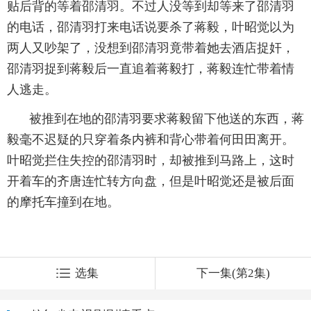
贴后背的等着邵清羽。不过人没等到却等来了邵清羽
的电话，邵清羽打来电话说要杀了蒋毅，叶昭觉以为
两人又吵架了，没想到邵清羽竟带着她去酒店捉奸，
邵清羽捉到蒋毅后一直追着蒋毅打，蒋毅连忙带着情
人逃走。
被推到在地的邵清羽要求蒋毅留下他送的东西，蒋
毅毫不迟疑的只穿着条内裤和背心带着何田田离开。
叶昭觉拦住失控的邵清羽时，却被推到马路上，这时
开着车的齐唐连忙转方向盘，但是叶昭觉还是被后面
的摩托车撞到在地。
选集
下一集(第2集)