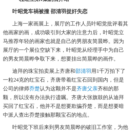
叶昭觉车祸被撞 邵清羽捉奸失恋
上海一家画展上，展厅的工作人员叶昭觉批评着其
他画家的画，成功吸引到大家的注意力后，叶昭觉立
马推荐年轻的画家也就是自己的男朋友简晨晔。因为
展厅的一个展位空缺下来，叶昭觉从经理手中为自己
的男友简晨晔争取下来，想要挂出简晨晔的画作。
迪拜的珠宝拍卖展上齐唐和
邵清羽
用1千万拍下了
一粒24克的红宝石，齐唐带着红宝石回到国内，但是
公司的律师
乔楚
认为这颗并不是
齐唐父亲
齐桓的那
颗，所以没有办法执行遗嘱。齐唐大张旗鼓的从迪拜
买回了红宝石，他并不是想要欺骗乔楚，而是想要暗
中派人查出乔楚接触那颗宝石的地点。
叶昭觉下班后来到男友简晨晔的破旧工作室，为他