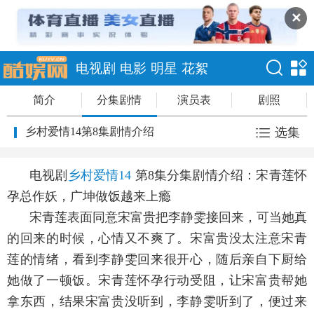
✕
电视剧
电影
明星
花絮
简介
分集剧情
演员表
剧照
乡村爱情14第8集剧情介绍
选集
电视剧
乡村爱情14
第8集分集剧情介绍：宋青莲怀
孕总作妖，广坤做饭越来上瘾
宋青莲表面同意宋富贵把李静雯接回来，可当她真
的回来的时候，心情又不爽了。宋富贵没太注意宋青
莲的情绪，看到李静雯回来很开心，随后亲自下厨给
她做了一顿饭。宋青莲怀孕行动受阻，让宋富贵帮她
拿东西，结果宋富贵没听到，李静雯听到了，便过来