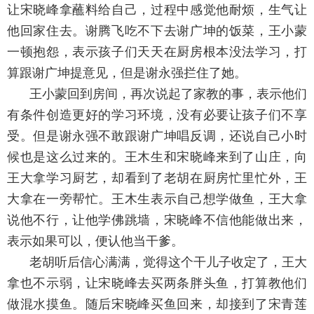
让宋晓峰拿蘸料给自己，过程中感觉他耐烦，生气让
他回家住去。谢腾飞吃不下去谢广坤的饭菜，王小蒙
一顿抱怨，表示孩子们天天在厨房根本没法学习，打
算跟谢广坤提意见，但是谢永强拦住了她。
王小蒙回到房间，再次说起了家教的事，表示他们
有条件创造更好的学习环境，没有必要让孩子们不享
受。但是谢永强不敢跟谢广坤唱反调，还说自己小时
候也是这么过来的。王木生和宋晓峰来到了山庄，向
王大拿学习厨艺，却看到了老胡在厨房忙里忙外，王
大拿在一旁帮忙。王木生表示自己想学做鱼，王大拿
说他不行，让他学佛跳墙，宋晓峰不信他能做出来，
表示如果可以，便认他当干爹。
老胡听后信心满满，觉得这个干儿子收定了，王大
拿也不示弱，让宋晓峰去买两条胖头鱼，打算教他们
做混水摸鱼。随后宋晓峰买鱼回来，却接到了宋青莲