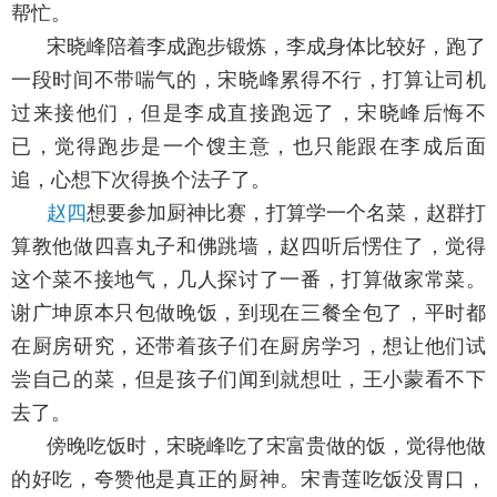
帮忙。
宋晓峰陪着李成跑步锻炼，李成身体比较好，跑了
一段时间不带喘气的，宋晓峰累得不行，打算让司机
过来接他们，但是李成直接跑远了，宋晓峰后悔不
已，觉得跑步是一个馊主意，也只能跟在李成后面
追，心想下次得换个法子了。
赵四
想要参加厨神比赛，打算学一个名菜，赵群打
算教他做四喜丸子和佛跳墙，赵四听后愣住了，觉得
这个菜不接地气，几人探讨了一番，打算做家常菜。
谢广坤原本只包做晚饭，到现在三餐全包了，平时都
在厨房研究，还带着孩子们在厨房学习，想让他们试
尝自己的菜，但是孩子们闻到就想吐，王小蒙看不下
去了。
傍晚吃饭时，宋晓峰吃了宋富贵做的饭，觉得他做
的好吃，夸赞他是真正的厨神。宋青莲吃饭没胃口，