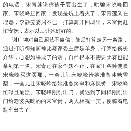
的电话，宋青莲谎称孩子要出生了，哄骗宋晓峰回
家。宋晓峰赶回家，发现是炕上着火了，宋青莲又在
埋怨，李静雯委屈不已，打算离开回城里，宋富贵赶
忙安抚，表示以后让她好好的。
谢广坤对自己厨艺不自信，随后打算走另一条路，
通过打听得知厨神比赛评委主席是单身，打算给靳炎
介绍，心想如果成了的话，自己根本不需要比赛也能
拿到第一名。宋青莲在家作妖不止，在家里各种使唤
宋晓峰买这买那，一会儿让宋晓峰给她准备冰糖雪
梨，一会儿让宋晓峰给她准备烤串和麻辣烫，宋晓峰
忙碌且崩溃。宋晓峰刚刚出门，就遇到了同样刚刚出
门给老婆买吃的的宋富贵，两人相视一笑，便骑着电
瓶车出去了。