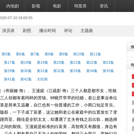
内地剧
影视
电影
明星库
资讯
07-10 18:00:55
演员表
剧照
播出时间
评论
主题曲
第5集
第6集
第7集
第8集
第9集
第10集
第11集
第17集
第18集
第19集
第20集
第21集
第22集
第23集
第29集
第30集
第31集
第32集
第33集
第34集
第35集
第41集
第42集
大结局
佳（佟丽娅 饰）、王漫妮（江疏影 饰）三个人都是都市女，性格
三人却都有着同样的苦恼。钟晓芹早早的结婚，老公是事业单位
算是简单又温馨，自己也有一份普通的工作，小两口知足常乐。
版权，一下子成了富婆，这让她和老公在家庭中的位置发生了变
踵而至。顾佳是全职太太，却遭遇了丈夫有钱之后出轨，她选择
之间的裂痕。王漫妮是标准的白富美，高智商又有颜值，身边有
。三个人都有着自己不为人知的苦恼，都说三十而立，而她们只