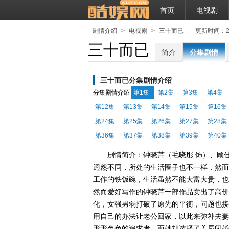
首页
电视剧
剧情介绍
>
电视剧
>
三十而已
更新时间：2020-
三十而已
简介
分集剧情
三十而已分集剧情介绍
分集剧情介绍
第1集
第2集
第3集
第4集
第12集
第13集
第14集
第15集
第16集
第24集
第25集
第26集
第27集
第28集
第36集
第37集
第38集
第39集
第40集
剧情简介：钟晓芹（毛晓彤 饰）、顾
迥然不同，所处的生活圈子也不一样，然而
工作的铁饭碗，生活虽然不能大富大贵，也
然而爱好写作的钟晓芹一部作品卖出了高价
化，女强男弱打破了原先的平衡，问题也接
用自己的办法让老公回家，以此来弥补夫妻
形形色色的追求者，而她却选择了姜辰闪婚