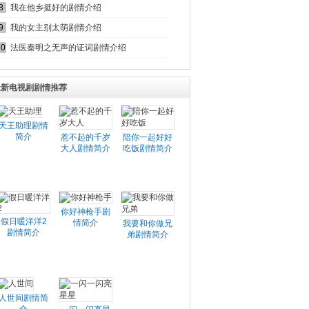
8
我在他乡挺好的剧情介绍
9
我的女主别太萌剧情介绍
10
法医秦明之无声的证词剧情介绍
最新电视剧剧情推荐
天王助理剧情
简介
惹不起的千岁
陪你一起好好
大人剧情简介
吃饭剧情简介
你好神枪手剧
假日暖洋洋2
情简介
我要和你做兄
剧情简介
弟剧情简介
人世间剧情简