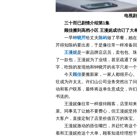
电视剧
三十而已剧情介绍第1集
顾佳搬到高档小区 王漫妮成功订了大
一早
钟晓芹
给丈夫
陈屿
做了早餐，她在
芹得知陈屿要出差，于是像往常一样准备回
王漫妮
是一家品牌店店员，卖包包、珠
了一款包，王漫妮为了业绩，甚至疏通了保
字，吃惊的发现他和钟晓芹的名字只差一个
今天
顾佳
要搬新家，一家人都很开心。
壮成为许太太。许幻山公司业务突然出了问
动和客户联系，最终将这单生意成交，许幻
书送的。
王漫妮像往常一样接待顾客，店里却来
菜。同事见了让她不要费心，但王漫妮坚持
大客户，直接定制了店里价值百万的珠宝。
王漫妮激动的捂住嘴巴，并赶忙将这个
着和王漫妮抢这个大单，顾客知道经理想干