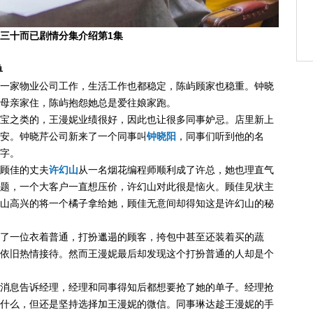
三十而已剧情分集介绍第1集
单
一家物业公司工作，生活工作也都稳定，陈屿顾家也稳重。钟晓
母亲家住，陈屿抱怨她总是爱往娘家跑。
宝之类的，王漫妮业绩很好，因此也让很多同事妒忌。店里新上
安。钟晓芹公司新来了一个同事叫
钟晓阳
，同事们听到他的名
字。
顾佳的丈夫
许幻山
从一名烟花编程师顺利成了许总，她也理直气
题，一个大客户一直想压价，许幻山对此很是恼火。顾佳见状主
山高兴的将一个橘子拿给她，顾佳无意间却得知这是许幻山的秘
了一位衣着普通，打扮邋遢的顾客，挎包中甚至还装着买的蔬
依旧热情接待。然而王漫妮最后却发现这个打扮普通的人却是个
消息告诉经理，经理和同事得知后都想要抢了她的单子。经理抢
什么，但还是坚持选择加王漫妮的微信。同事琳达趁王漫妮的手