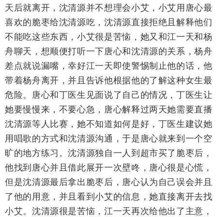
天后就离开，沈清源并不想理会小艾，小艾用唐心最
喜欢的脆枣给沈清源吃，沈清源直接拒绝且解释他们
不能吃这些东西，小艾很是苦恼，她又和江一天和杨
舟聊天，想顺便打听一下唐心和沈清源的关系，杨舟
差点就说漏嘴，幸好江一天即使警惕制止他的话，他
带着杨舟离开，并且告诉他根据他的了解这种女生最
危险。唐心和丁医生见面说了自己的情况，丁医生让
她要慢慢来，不要心急，唐心解释过两天她需要直播
沈清源等人比赛，她不知道如何是好，丁医生建议她
用唱歌的方式和沈清源沟通，于是唐心就来到一个空
旷的地方练习。沈清源独自一人到超市买了脆枣后，
他找到唐心并且借此展开一次壁咚，唐心很是心慌，
但是沈清源最后拿出脆枣后，唐心认为自己误会并且
了他的用意，并且看到小艾的信息，她直接离开去找
小艾。沈清源很是苦恼，江一天再次给他出了主意，