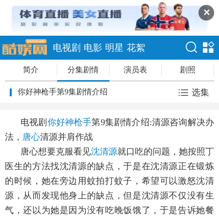
✕
电视剧
电影
明星
花絮
简介
分集剧情
演员表
剧照
你好神枪手第9集剧情介绍
选集
电视剧
你好神枪手
第9集剧情介绍:清源咨询解决办
法，
唐心
清源并肩作战
唐心想要克服看见
沈清源
就口吃的问题，她按照丁
医生的方法找沈清源的缺点，于是在沈清源正在锻炼
的时候，她在旁边用蚊拍打蚊子，希望可以激怒沈清
源，从而发现他身上的缺点，但是沈清源不仅没有生
气，还以为她是因为没有吃晚饭饿了，于是告诉她餐