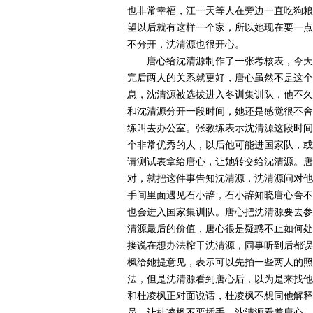
也非常幸福，江一天等人在旁边一直吃狗粮
望以后就有这样一个家，所以她现在要一点
不分开，沈清源也很开心。
唐心给沈清源制作了一张考核表，今天
完后两人的关系就更好，唐心虽然不是这个
息，沈清源被选拔进入冬训集训队，他不久
和沈清源分开一段时间，她还是感觉很不舍
练叫去办公室。张教练表示沈清源这段时间
个非常优秀的人，以后他可能进国家队，或
请测试表拿给唐心，让她转交给沈清源。唐
对，就把这件事告知沈清源，沈清源问对他
手间里面遇见石小辞，石小辞知晓唐心舍不
也会进入国家集训队。唐心把沈清源要去参
清源最后的价值，唐心很是疑惑不止如何处
接说在想办法榨干沈清源，同事听到后都误
枫给她提意见，表示可以先拍一些两人的照
法，但是沈清源看到唐心后，以为是来找他
和杜凌枫正对面说话，杜凌枫不想同他解释
员，让杜凌枫不要插手。沈清源看着唐心，