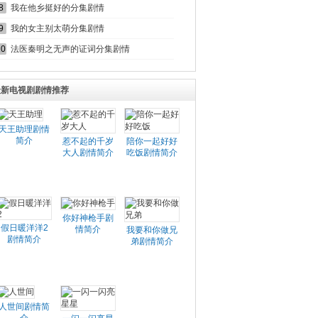
8
我在他乡挺好的分集剧情
9
我的女主别太萌分集剧情
10
法医秦明之无声的证词分集剧情
最新电视剧剧情推荐
天王助理剧情
简介
惹不起的千岁
陪你一起好好
大人剧情简介
吃饭剧情简介
你好神枪手剧
假日暖洋洋2
情简介
我要和你做兄
剧情简介
弟剧情简介
人世间剧情简