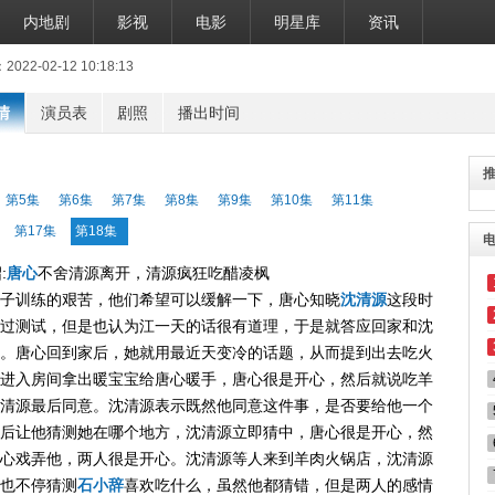
内地剧
影视
电影
明星库
资讯
2-02-12 10:18:13
情
演员表
剧照
播出时间
第5集
第6集
第7集
第8集
第9集
第10集
第11集
第17集
第18集
:
唐心
不舍清源离开，清源疯狂吃醋凌枫
子训练的艰苦，他们希望可以缓解一下，唐心知晓
沈清源
这段时
过测试，但是也认为江一天的话很有道理，于是就答应回家和沈
。唐心回到家后，她就用最近天变冷的话题，从而提到出去吃火
进入房间拿出暖宝宝给唐心暖手，唐心很是开心，然后就说吃羊
清源最后同意。沈清源表示既然他同意这件事，是否要给他一个
后让他猜测她在哪个地方，沈清源立即猜中，唐心很是开心，然
心戏弄他，两人很是开心。沈清源等人来到羊肉火锅店，沈清源
也不停猜测
石小辞
喜欢吃什么，虽然他都猜错，但是两人的感情