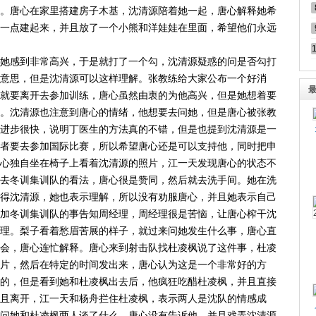
。唐心在家里搭建房子木基，沈清源陪着她一起，唐心解释她希
一点建起来，并且放了一个小熊和洋娃娃在里面，希望他们永远
她感到非常高兴，于是就打了一个勾，沈清源疑惑的问是否勾打
意思，但是沈清源可以这样理解。张教练给大家公布一个好消
就要离开去参加训练，唐心虽然由衷的为他高兴，但是她想着要
。沈清源也注意到唐心的情绪，他想要去问她，但是唐心被张教
进步很快，说明丁医生的方法真的不错，但是也提到沈清源是一
者要去参加国际比赛，所以希望唐心还是可以支持他，同时把申
心独自坐在椅子上看着沈清源的照片，江一天发现唐心的状态不
去冬训集训队的看法，唐心很是赞同，然后就去洗手间。她在洗
得沈清源，她也表示理解，所以没有劝服唐心，并且她表示自己
加冬训集训队的事告知周经理，周经理很是苦恼，让唐心榨干沈
理。梨子看着愁眉苦展的样子，就过来问她发生什么事，唐心直
会，唐心连忙解释。唐心来到射击队找杜凌枫说了这件事，杜凌
片，然后在特定的时间发出来，唐心认为这是一个非常好的方
的，但是看到她和杜凌枫出去后，他疯狂吃醋杜凌枫，并且直接
且离开，江一天和杨舟拦住杜凌枫，表示两人是沈队的情感成
问她和杜凌枫两人谈了什么，唐心没有告诉他，并且戏弄沈清源