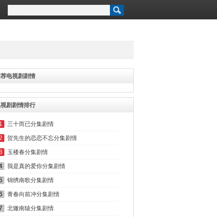
推荐电视剧剧情
电视剧剧情排行
1
三十而已分集剧情
2
贺先生的恋恋不忘分集剧情
3
玉楼春分集剧情
4
我是真的爱你分集剧情
5
锦绣南歌分集剧情
6
青春向前冲分集剧情
7
北辙南辕分集剧情