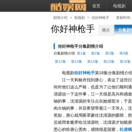
首页
电视剧
剧情介绍
>
电视剧
>
你好神枪手
更新时间：202
你好神枪手
简介
分集剧
你好神枪手分集剧情介绍
分集剧情介绍
第1集
第2集
第3集
第4集
第12集
第13集
第14集
第15集
第16集
电视剧
你好神枪手
第18集分集剧情介绍
江一天和杨舟找到唐心，表达了这些日
间对他们这么严格，也是为了让他们顺利通
清源说一下这件事，江一天很是高兴和感激
锅的事，沈清源的专注点在她感觉冷，于是
肉火锅的事，并且希望带着江一天等人，沈
奖励，唐心就用眼罩蒙住沈清源的眼睛，然
后就用拿脆枣给沈清源吃，沈清源才知晓唐
悉心的给唐心烫肉，感情很是甜蜜，
杜凌枫